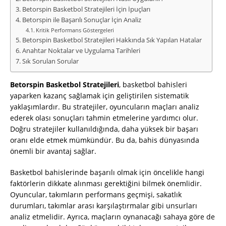
Betorspin Basketbol Stratejileri İçin İpuçları
Betorspin ile Başarılı Sonuçlar İçin Analiz
Kritik Performans Göstergeleri
Betorspin Basketbol Stratejileri Hakkında Sık Yapılan Hatalar
Anahtar Noktalar ve Uygulama Tarihleri
Sık Sorulan Sorular
Betorspin Basketbol Stratejileri
, basketbol bahisleri
yaparken kazanç sağlamak için geliştirilen sistematik
yaklaşımlardır. Bu stratejiler, oyuncuların maçları analiz
ederek olası sonuçları tahmin etmelerine yardımcı olur.
Doğru stratejiler kullanıldığında, daha yüksek bir başarı
oranı elde etmek mümkündür. Bu da, bahis dünyasında
önemli bir avantaj sağlar.
Basketbol bahislerinde başarılı olmak için öncelikle hangi
faktörlerin dikkate alınması gerektiğini bilmek önemlidir.
Oyuncular, takımların performans geçmişi, sakatlık
durumları, takımlar arası karşılaştırmalar gibi unsurları
analiz etmelidir. Ayrıca, maçların oynanacağı sahaya göre de