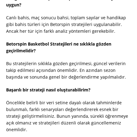
uygun?
Canlı bahis, maç sonucu bahsi, toplam sayılar ve handikap
gibi bahis türleri için Betorspin stratejileri uygulanabilir.
Ancak her tür için farklı analiz yöntemleri gerekebilir.
Betorspin Basketbol Stratejileri ne sıklıkla gözden
geçirilmelidir?
Bu stratejilerin sıklıkla gözden geçirilmesi, güncel verilerin
takip edilmesi açısından önemlidir. En azından sezon
başında ve sonunda genel bir değerlendirme yapılmalıdır.
Başarılı bir strateji nasıl oluşturabilirim?
Öncelikle belirli bir veri setine dayalı olarak tahminlerde
bulunmalı, farklı senaryoları değerlendirerek esnek bir
strateji geliştirmelisiniz. Bunun yanında, sürekli öğrenmeye
açık olmanız ve stratejileri düzenli olarak güncellemeniz
önemlidir.