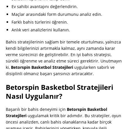
Ev sahibi avantajını değerlendirin.
Maçlar arasındaki form durumunu analiz edin.
Farklı bahis türlerini öğrenin.
Anlık veri analizlerini kullanın.
Bahis stratejilerinin sağlam bir temele oturtulması, yalnızca
kendi bilgilerinizi artırmakla kalmaz, aynı zamanda karar
verme sürecinizi de geliştirebilir. En iyi bahis stratejisi,
sürekli öğrenme ve analiz etme süreci gerektirir. Unutmayın
ki,
Betorspin Basketbol Stratejileri
uygularken sabırlı ve
disiplinli olmanız başarı şansınızı artıracaktır.
Betorspin Basketbol Stratejileri
Nasıl Uygulanır?
Başarılı bir bahis deneyimi için
Betorspin Basketbol
Stratejileri
uygulamak kritik bir adımdır. Bu stratejiler, oyun
öncesi analizden, canlı bahis olanaklarına kadar birçok
aşamayı içerir. Bahislerinizi yönetirken, konuyla ilgili