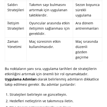
Saldırı
Takımın sayı bulmasını
Sezon boyunca
Stratejileri
artırmak için uygulanan
sürekli
taktiklerdir.
uygulama
İletişim
Oyuncular arasında etkin
Ara dönem
Stratejileri
iletişimin sağlanması için
antrenmanları
gereklidir.
Zaman
Maç süresinin etkin
Maç sırasında
Yönetimi
kullanılmasıdır.
düzenli
gözden
geçirme
Bu noktaların yanı sıra, uygulama tarihleri de stratejilerin
etkinliğini artırmak için önemli bir rol oynamaktadır.
Uygulama Adımları
olarak belirlenmiş adımların dikkatlice
takip edilmesi gerekir. Bu adımlar şunlardır:
Stratejileri belirleyin ve güncelleyin.
Hedefleri netleştirin ve takımınıza iletin.