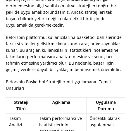
derinlemesine bilgi sahibi olmak ve stratejileri doğru bir
şekilde uygulamak zorundasınız. Ancak, stratejileri tek
başına bilmek yeterli değil; onları etkili bir biçimde
uygulamak da gerekmektedir.
Betorspin platformu, kullanıcılarına basketbol bahislerinde
farklı stratejiler geliştirme konusunda araçlar ve kaynaklar
sunar. Bu araçlar, kullanıcıların istatistikleri incelemesine,
takımların performansını analiz etmesine ve sonuçları
tahmin etmesine yardımcı olur. Bu nedenle, başarı için
geçmiş verilere dayalı bir yaklaşım benimsemek önemlidir.
Betorspin Basketbol Stratejilerini Uygulamanın Temel
Unsurları
Strateji
Açıklama
Uygulama
Türü
Durumu
Takım
Takım performansı ve
Öncelikli olarak
Analizi
istatistiklerinin
uygulanmalı.