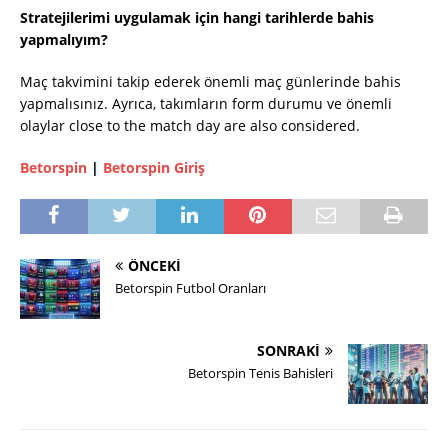
Stratejilerimi uygulamak için hangi tarihlerde bahis
yapmalıyım?
Maç takvimini takip ederek önemli maç günlerinde bahis
yapmalısınız. Ayrıca, takımların form durumu ve önemli
olaylar close to the match day are also considered.
Betorspin
|
Betorspin Giriş
ÖNCEKI
Betorspin Futbol Oranları
SONRAKI
Betorspin Tenis Bahisleri