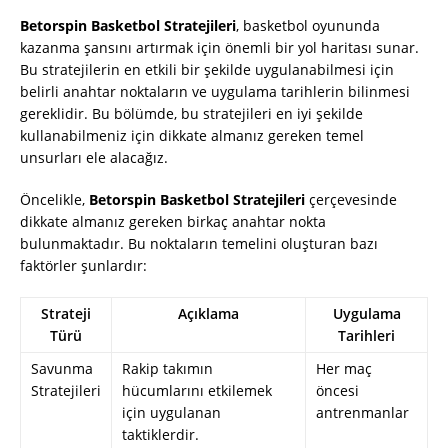
Betorspin Basketbol Stratejileri
, basketbol oyununda
kazanma şansını artırmak için önemli bir yol haritası sunar.
Bu stratejilerin en etkili bir şekilde uygulanabilmesi için
belirli anahtar noktaların ve uygulama tarihlerin bilinmesi
gereklidir. Bu bölümde, bu stratejileri en iyi şekilde
kullanabilmeniz için dikkate almanız gereken temel
unsurları ele alacağız.
Öncelikle,
Betorspin Basketbol Stratejileri
çerçevesinde
dikkate almanız gereken birkaç anahtar nokta
bulunmaktadır. Bu noktaların temelini oluşturan bazı
faktörler şunlardır:
Strateji
Açıklama
Uygulama
Türü
Tarihleri
Savunma
Rakip takımın
Her maç
Stratejileri
hücumlarını etkilemek
öncesi
için uygulanan
antrenmanlar
taktiklerdir.