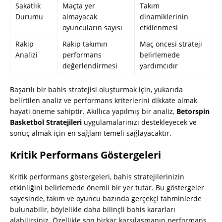
Sakatlık
Maçta yer
Takım
Durumu
almayacak
dinamiklerinin
oyuncuların sayısı
etkilenmesi
Rakip
Rakip takımın
Maç öncesi strateji
Analizi
performans
belirlemede
değerlendirmesi
yardımcıdır
Başarılı bir bahis stratejisi oluşturmak için, yukarıda
belirtilen analiz ve performans kriterlerini dikkate almak
hayati öneme sahiptir. Akıllıca yapılmış bir analiz,
Betorspin
Basketbol Stratejileri
uygulamalarınızı destekleyecek ve
sonuç almak için en sağlam temeli sağlayacaktır.
Kritik Performans Göstergeleri
Kritik performans göstergeleri, bahis stratejilerinizin
etkinliğini belirlemede önemli bir yer tutar. Bu göstergeler
sayesinde, takım ve oyuncu bazında gerçekçi tahminlerde
bulunabilir, böylelikle daha bilinçli bahis kararları
alabilirsiniz. Özellikle son birkaç karşılaşmanın performans