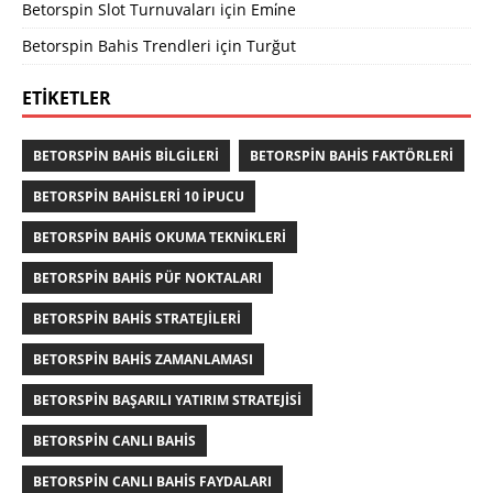
Betorspin Slot Turnuvaları
için
Emi̇ne
Betorspin Bahis Trendleri
için
Turğut
ETIKETLER
BETORSPIN BAHIS BILGILERI
BETORSPIN BAHIS FAKTÖRLERI
BETORSPIN BAHISLERI 10 İPUCU
BETORSPIN BAHIS OKUMA TEKNIKLERI
BETORSPIN BAHIS PÜF NOKTALARI
BETORSPIN BAHIS STRATEJILERI
BETORSPIN BAHIS ZAMANLAMASI
BETORSPIN BAŞARILI YATIRIM STRATEJISI
BETORSPIN CANLI BAHIS
BETORSPIN CANLI BAHIS FAYDALARI