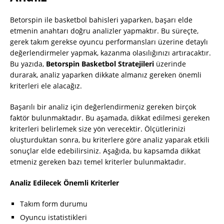
Betorspin ile basketbol bahisleri yaparken, başarı elde
etmenin anahtarı doğru analizler yapmaktır. Bu süreçte,
gerek takım gerekse oyuncu performansları üzerine detaylı
değerlendirmeler yapmak, kazanma olasılığınızı artıracaktır.
Bu yazıda,
Betorspin Basketbol Stratejileri
üzerinde
durarak, analiz yaparken dikkate almanız gereken önemli
kriterleri ele alacağız.
Başarılı bir analiz için değerlendirmeniz gereken birçok
faktör bulunmaktadır. Bu aşamada, dikkat edilmesi gereken
kriterleri belirlemek size yön verecektir. Ölçütlerinizi
oluşturduktan sonra, bu kriterlere göre analiz yaparak etkili
sonuçlar elde edebilirsiniz. Aşağıda, bu kapsamda dikkat
etmeniz gereken bazı temel kriterler bulunmaktadır.
Analiz Edilecek Önemli Kriterler
Takım form durumu
Oyuncu istatistikleri