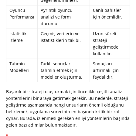
değerlendirilmesi.
Oyuncu
Ayrıntılı oyuncu
Canlı bahisler
Performansı
analizi ve form
için önemlidir.
durumu.
İstatistik
Geçmiş verilerin ve
Uzun süreli
İzleme
istatistiklerin takibi.
strateji
geliştirmede
kullanılır.
Tahmin
Farklı sonuçları
Sonuçları
Modelleri
tahmin etmek için
artırmak için
modeller oluşturma.
faydalıdır.
Başarılı bir strateji oluşturmak için öncelikle çeşitli analiz
yöntemlerini bir araya getirmek gerekir. Bu nedenle, strateji
geliştirme aşamasında hangi unsurların önemli olduğunu
belirlemek, uygulama sürecinin en başında kritik bir rol
oynar. Burada, izlenmesi gereken en iyi yöntemlerin başında
gelen bazı adımlar bulunmaktadır.