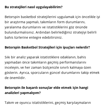
Bu stratejileri nasıl uygulayabilirim?
Betorspin basketbol stratejilerini uygulamak için öncelikle iyi
bir araştırma yapmalı, takımların form durumlarını,
yaralanma durumlarını ve istatistiklerini göz önünde
bulundurmalısınız. Ardından belirlediğiniz stratejiyi belirli
bahis türlerine entegre edebilirsiniz.
Betorspin Basketbol Stratejileri için ipuçları nelerdir?
Sıkı bir analiz yaparak istatistiklere odaklanın, bahis
yapmadan önce takımların geçmiş performanslarını
inceleyin, ve her zaman bütçenizle sınırlı kalmaya özen
gösterin. Ayrıca, sporcuların güncel durumlarını takip etmek
de önemlidir.
Betorspin ile başarılı sonuçlar elde etmek için hangi
analizleri yapmalıyım?
Takım ve oyuncu istatistiklerini, geçmiş karşılaşmaların