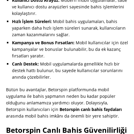
Kullanıcı Dostu Arayüz:
Modern mobil uygulamalar, sade
ve kullanıcı dostu arayüzleri sayesinde bahis işlemlerini
kolaylaştırır.
Hızlı İşlem Süreleri:
Mobil bahis uygulamaları, bahis
yaparken daha hızlı işlem süreleri sunarak, kullanıcıların
zaman kazanmalarını sağlar.
Kampanya ve Bonus Fırsatları:
Mobil kullanıcılar için özel
kampanyalar ve bonuslar bulunabilir, bu da ek kazanç
fırsatları yaratır.
Canlı Destek:
Mobil uygulamalarda genellikle hızlı bir
destek hattı bulunur, bu sayede kullanıcılar sorunlarını
anında çözebilirler.
Bütün bu avantajlar, Betorspin platformunda mobil
uygulama ile bahis yapmanın neden bu kadar popüler
olduğunu anlamamıza yardımcı oluyor. Dolayısıyla,
Betorspin kullanıcıları için
Betorspin canlı bahis faydaları
arasında mobil bahis imkânı da önemli bir yere sahiptir.
Betorspin Canlı Bahis Güvenilirliği