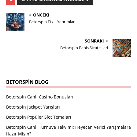
ÖNCEKI
Betorspin Etkili Yatırımlar
SONRAKI
Betorspin Bahis Stratejileri
BETORSPIN BLOG
Betorspin Canlı Casino Bonusları
Betorspin Jackpot Yarışları
Betorspin Popüler Slot Temaları
Betorspin Canlı Turnuva Takvimi: Heyecan Verici Yarışmalara
Hazır Misin?