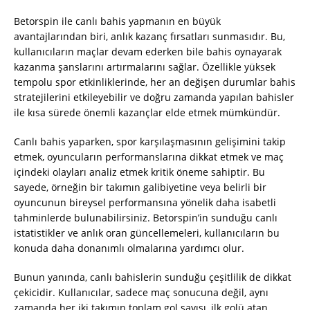
Betorspin ile canlı bahis yapmanın en büyük
avantajlarından biri, anlık kazanç fırsatları sunmasıdır. Bu,
kullanıcıların maçlar devam ederken bile bahis oynayarak
kazanma şanslarını artırmalarını sağlar. Özellikle yüksek
tempolu spor etkinliklerinde, her an değişen durumlar bahis
stratejilerini etkileyebilir ve doğru zamanda yapılan bahisler
ile kısa sürede önemli kazançlar elde etmek mümkündür.
Canlı bahis yaparken, spor karşılaşmasının gelişimini takip
etmek, oyuncuların performanslarına dikkat etmek ve maç
içindeki olayları analiz etmek kritik öneme sahiptir. Bu
sayede, örneğin bir takımın galibiyetine veya belirli bir
oyuncunun bireysel performansına yönelik daha isabetli
tahminlerde bulunabilirsiniz. Betorspin’in sunduğu canlı
istatistikler ve anlık oran güncellemeleri, kullanıcıların bu
konuda daha donanımlı olmalarına yardımcı olur.
Bunun yanında, canlı bahislerin sunduğu çeşitlilik de dikkat
çekicidir. Kullanıcılar, sadece maç sonucuna değil, aynı
zamanda her iki takımın toplam gol sayısı, ilk golü atan