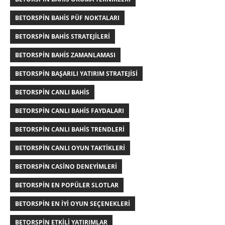
BETORSPIN BAHIS PÜF NOKTALARI
BETORSPIN BAHIS STRATEJILERI
BETORSPIN BAHIS ZAMANLAMASI
BETORSPIN BAŞARILI YATIRIM STRATEJISI
BETORSPIN CANLI BAHIS
BETORSPIN CANLI BAHIS FAYDALARI
BETORSPIN CANLI BAHIS TRENDLERI
BETORSPIN CANLI OYUN TAKTIKLERI
BETORSPIN CASINO DENEYIMLERI
BETORSPIN EN POPÜLER SLOTLAR
BETORSPIN EN İYI OYUN SEÇENEKLERI
BETORSPIN ETKILI YATIRIMLAR