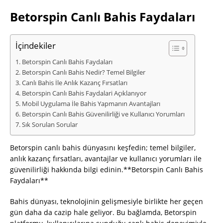
Betorspin Canlı Bahis Faydaları
İçindekiler
Betorspin Canlı Bahis Faydaları
Betorspin Canlı Bahis Nedir? Temel Bilgiler
Canlı Bahis İle Anlık Kazanç Fırsatları
Betorspin Canlı Bahis Faydalari Açıklanıyor
Mobil Uygulama İle Bahis Yapmanın Avantajları
Betorspin Canlı Bahis Güvenilirliği ve Kullanıcı Yorumları
Sık Sorulan Sorular
Betorspin canlı bahis dünyasını keşfedin; temel bilgiler,
anlık kazanç fırsatları, avantajlar ve kullanıcı yorumları ile
güvenilirliği hakkında bilgi edinin.**Betorspin Canlı Bahis
Faydaları**
Bahis dünyası, teknolojinin gelişmesiyle birlikte her geçen
gün daha da cazip hale geliyor. Bu bağlamda, Betorspin