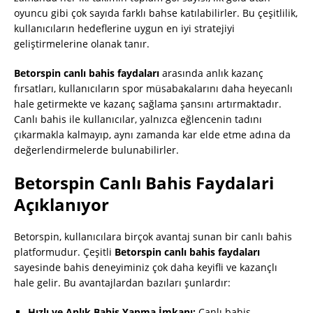
oyuncu gibi çok sayıda farklı bahse katılabilirler. Bu çeşitlilik,
kullanıcıların hedeflerine uygun en iyi stratejiyi
geliştirmelerine olanak tanır.
Betorspin canlı bahis faydaları
arasında anlık kazanç
fırsatları, kullanıcıların spor müsabakalarını daha heyecanlı
hale getirmekte ve kazanç sağlama şansını artırmaktadır.
Canlı bahis ile kullanıcılar, yalnızca eğlencenin tadını
çıkarmakla kalmayıp, aynı zamanda kar elde etme adına da
değerlendirmelerde bulunabilirler.
Betorspin Canlı Bahis Faydalari
Açıklanıyor
Betorspin, kullanıcılara birçok avantaj sunan bir canlı bahis
platformudur. Çeşitli
Betorspin canlı bahis faydaları
sayesinde bahis deneyiminiz çok daha keyifli ve kazançlı
hale gelir. Bu avantajlardan bazıları şunlardır:
Hızlı ve Anlık Bahis Yapma İmkanı:
Canlı bahis