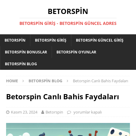
BETORSPIN
BETORSPIN GIRIŞ - BETORSPIN GÜNCEL ADRES
BETORSPIN
BETORSPIN GIRIŞ
BETORSPIN GÜNCEL GIRIŞ
BETORSPIN BONUSLAR
BETORSPIN OYUNLAR
BETORSPIN BLOG
HOME
BETORSPIN BLOG
Betorspin Canlı Bahis Faydaları
Betorspin Canlı Bahis Faydaları
Kasım 23, 2024
Betorspin
yorumlar kapalı