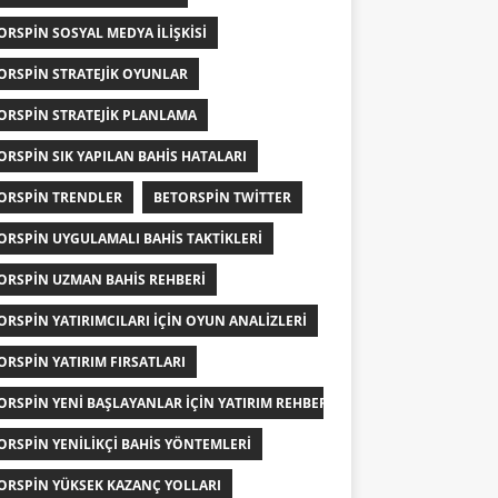
ORSPIN SOSYAL MEDYA İLIŞKISI
ORSPIN STRATEJIK OYUNLAR
ORSPIN STRATEJIK PLANLAMA
ORSPIN SIK YAPILAN BAHIS HATALARI
ORSPIN TRENDLER
BETORSPIN TWITTER
ORSPIN UYGULAMALI BAHIS TAKTIKLERI
ORSPIN UZMAN BAHIS REHBERI
ORSPIN YATIRIMCILARI IÇIN OYUN ANALIZLERI
ORSPIN YATIRIM FIRSATLARI
ORSPIN YENI BAŞLAYANLAR IÇIN YATIRIM REHBERI
ORSPIN YENILIKÇI BAHIS YÖNTEMLERI
ORSPIN YÜKSEK KAZANÇ YOLLARI