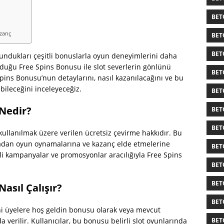
BET
azanç
BET
BET
 sundukları çeşitli bonuslarla oyun deneyimlerini daha
nduğu Free Spins Bonusu ile slot severlerin gönlünü
BET
pins Bonusu’nun detaylarını, nasıl kazanılacağını ve bu
bileceğini inceleyeceğiz.
BET
 Nedir?
BET
BET
 kullanılmak üzere verilen ücretsiz çevirme hakkıdır. Bu
adan oyun oynamalarına ve kazanç elde etmelerine
BET
itli kampanyalar ve promosyonlar aracılığıyla Free Spins
BET
BET
asıl Çalışır?
BET
ni üyelere hoş geldin bonusu olarak veya mevcut
BET
 verilir. Kullanıcılar, bu bonusu belirli slot oyunlarında