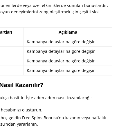
önemlerde veya özel etkinliklerde sunulan bonuslardır.
oyun deneyimlerini zenginleştirmek için çeşitli slot
rtları
Açıklama
Kampanya detaylarına göre değişir
Kampanya detaylarına göre değişir
Kampanya detaylarına göre değişir
Kampanya detaylarına göre değişir
asıl Kazanılır?
ça basittir. İşte adım adım nasıl kazanılacağı:
e hesabınızı oluşturun.
ak hoş geldin Free Spins Bonusu’nu kazanın veya haftalık
usu’ndan yararlanın.