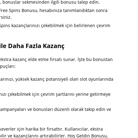
a, bonuslar sekmesinden ilgili bonusu talep edin.
z Free Spins Bonusu, hesabınıza tanımlandıktan sonra
rsiniz.
 Spins kazançlarınızı çekebilmek için belirlenen çevrim
ile Daha Fazla Kazanç
ekstra kazanç elde etme fırsatı sunar. İşte bu bonustan
puçları:
arınızı, yüksek kazanç potansiyeli olan slot oyunlarında
nızı çekebilmek için çevrim şartlarını yerine getirmeye
kampanyaları ve bonusları düzenli olarak takip edin ve
erler için harika bir fırsattır. Kullanıcılar, ekstra
lir ve kazançlarını artırabilirler. Hoş Geldin Bonusu,