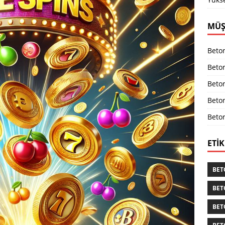
MÜŞ
Beto
Betor
Betor
Betor
Betor
ETI
BET
BET
BET