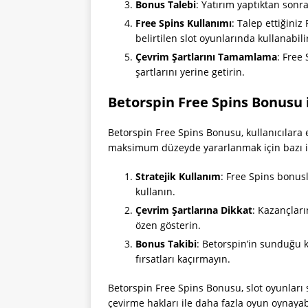
Bonus Talebi
: Yatırım yaptıktan sonr
Free Spins Kullanımı
: Talep ettiğini
belirtilen slot oyunlarında kullanabili
Çevrim Şartlarını Tamamlama
: Free
şartlarını yerine getirin.
Betorspin Free Spins Bonusu 
Betorspin Free Spins Bonusu, kullanıcılara 
maksimum düzeyde yararlanmak için bazı i
Stratejik Kullanım
: Free Spins bonusl
kullanın.
Çevrim Şartlarına Dikkat
: Kazançları
özen gösterin.
Bonus Takibi
: Betorspin’in sunduğu 
fırsatları kaçırmayın.
Betorspin Free Spins Bonusu, slot oyunları sev
çevirme hakları ile daha fazla oyun oynayabi