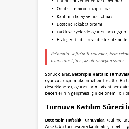
Haftalık düzenlenen farklı oyunlar.
Ödül sisteminin cazip olması.
Katılımın kolay ve hızlı olması.
Dostane rekabet ortamı.
Farklı seviyelerde oyunculara uygun 
Hızlı geri bildirim ve destek hizmetler
Betorspin Haftalık Turnuvalar, hem rekabe
oyuncular için eşsiz bir deneyim sunar.
Sonuç olarak,
Betorspin Haftalık Turnuvala
oyuncular için mükemmel bir fırsattır. Bu tu
desteklenerek, oyuncuların ilgisini her dai
becerilerinin gelişmesi için de önemli bir 
Turnuva Katılım Süreci İç
Betorspin Haftalık Turnuvalar
, katılımcıla
Ancak, bu turnuvalara katılmak için belirli g