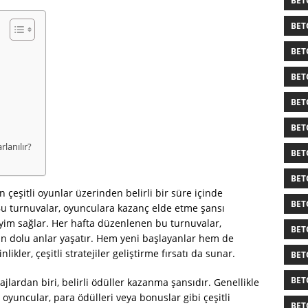
BET
BET
BET
BET
BET
BET
lanılır?
BET
BET
rın çeşitli oyunlar üzerinden belirli bir süre içinde
BET
. Bu turnuvalar, oyunculara kazanç elde etme şansı
yim sağlar. Her hafta düzenlenen bu turnuvalar,
BET
ecan dolu anlar yaşatır. Hem yeni başlayanlar hem de
ikler, çeşitli stratejiler geliştirme fırsatı da sunar.
BET
BET
jlardan biri, belirli ödüller kazanma şansıdır. Genellikle
yuncular, para ödülleri veya bonuslar gibi çeşitli
BET