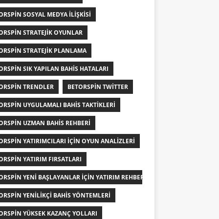
ORSPIN SOSYAL MEDYA İLIŞKISI
ORSPIN STRATEJIK OYUNLAR
ORSPIN STRATEJIK PLANLAMA
ORSPIN SIK YAPILAN BAHIS HATALARI
ORSPIN TRENDLER
BETORSPIN TWITTER
ORSPIN UYGULAMALI BAHIS TAKTIKLERI
ORSPIN UZMAN BAHIS REHBERI
ORSPIN YATIRIMCILARI IÇIN OYUN ANALIZLERI
ORSPIN YATIRIM FIRSATLARI
ORSPIN YENI BAŞLAYANLAR IÇIN YATIRIM REHBERI
ORSPIN YENILIKÇI BAHIS YÖNTEMLERI
ORSPIN YÜKSEK KAZANÇ YOLLARI