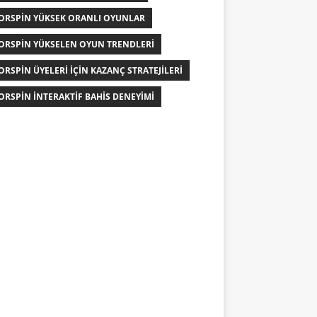
ORSPIN YÜKSEK ORANLI OYUNLAR
ORSPIN YÜKSELEN OYUN TRENDLERI
ORSPIN ÜYELERI İÇIN KAZANÇ STRATEJILERI
ORSPIN İNTERAKTIF BAHIS DENEYIMI