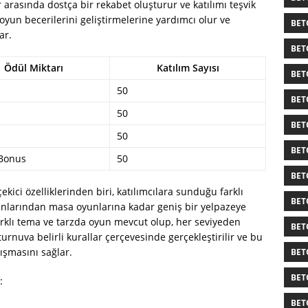
r arasında dostça bir rekabet oluşturur ve katılımı teşvik
 oyun becerilerini geliştirmelerine yardımcı olur ve
BET
ar.
BET
Ödül Miktarı
Katılım Sayısı
BET
50
BET
50
BET
50
BET
 Bonus
50
BET
ekici özelliklerinden biri, katılımcılara sunduğu farklı
BET
yunlarından masa oyunlarına kadar geniş bir yelpazeye
farklı tema ve tarzda oyun mevcut olup, her seviyeden
BET
urnuva belirli kurallar çerçevesinde gerçekleştirilir ve bu
rışmasını sağlar.
BET
BET
:
BET