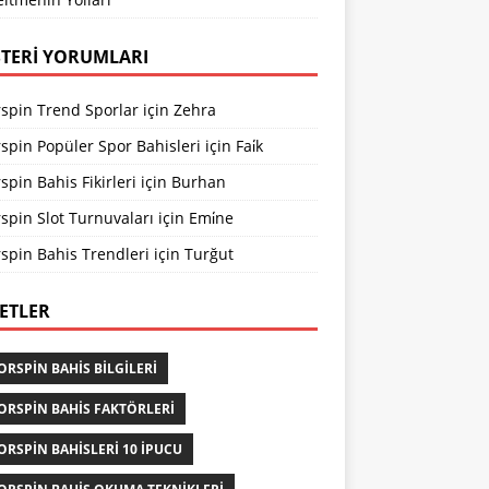
TERI YORUMLARI
rspin Trend Sporlar
için
Zehra
spin Popüler Spor Bahisleri
için
Fai̇k
spin Bahis Fikirleri
için
Burhan
spin Slot Turnuvaları
için
Emi̇ne
spin Bahis Trendleri
için
Turğut
KETLER
ORSPIN BAHIS BILGILERI
ORSPIN BAHIS FAKTÖRLERI
ORSPIN BAHISLERI 10 İPUCU