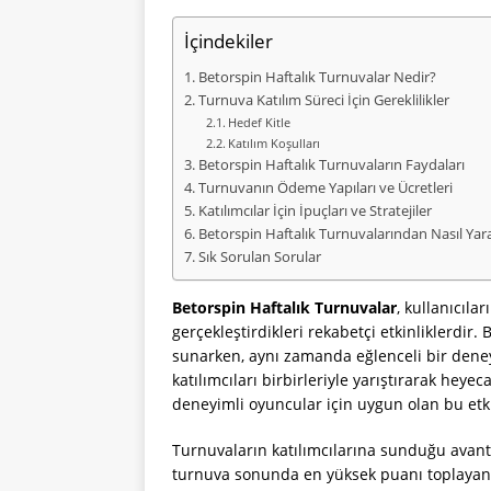
İçindekiler
Betorspin Haftalık Turnuvalar Nedir?
Turnuva Katılım Süreci İçin Gereklilikler
Hedef Kitle
Katılım Koşulları
Betorspin Haftalık Turnuvaların Faydaları
Turnuvanın Ödeme Yapıları ve Ücretleri
Katılımcılar İçin İpuçları ve Stratejiler
Betorspin Haftalık Turnuvalarından Nasıl Yarar
Sık Sorulan Sorular
Betorspin Haftalık Turnuvalar
, kullanıcıla
gerçekleştirdikleri rekabetçi etkinliklerdir
sunarken, aynı zamanda eğlenceli bir dene
katılımcıları birbirleriyle yarıştırarak hey
deneyimli oyuncular için uygun olan bu etkinl
Turnuvaların katılımcılarına sunduğu avanta
turnuva sonunda en yüksek puanı toplayan o