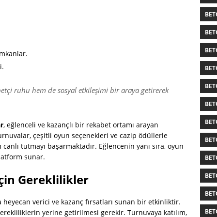
BET
BET
BET
imkanlar.
i.
BET
BET
tçi ruhu hem de sosyal etkileşimi bir araya getirerek
BET
BET
r
, eğlenceli ve kazançlı bir rekabet ortamı arayan
rnuvalar, çeşitli oyun seçenekleri ve cazip ödüllerle
BET
m canlı tutmayı başarmaktadır. Eğlencenin yanı sıra, oyun
platform sunar.
BET
BET
in Gereklilikler
BET
ra heyecan verici ve kazanç fırsatları sunan bir etkinliktir.
BET
erekliliklerin yerine getirilmesi gerekir. Turnuvaya katılım,