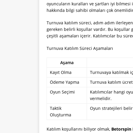
oyuncuların kuralları ve şartları iyi bilmes
hakkında bilgi sahibi olmaları çok önemlidir
Turnuva katılım süreci, adım adım ilerleyen 
gereken belirli koşullar vardır. Bu koşullar 
çeşitli aşamaları içerir. Katılımcılar bu süre
Turnuva Katılım Süreci Aşamaları
Aşama
Kayıt Olma
Turnuvaya katılmak iç
Ödeme Yapma
Turnuva katılım ücret
Oyun Seçimi
Katılımcılar hangi oyu
vermelidir.
Taktik
Oyun stratejileri belir
Oluşturma
Katılım koşullarını biliyor olmak,
Betorspin 