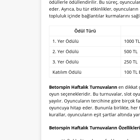
ödüllerle ödüllendirilir. Bu süreç, oyuncula
eder. Ayrıca, bu tür etkinlikler, oyuncuların
topluluk içinde bağlantılar kurmalarını sağl
Ödül Türü
1. Yer Ödülü
1000 TL
2. Yer Ödülü
500 TL
3. Yer Ödülü
250 TL
Katılım Ödülü
100 TL
Betorspin Haftalık Turnuvaların
en dikkat ç
oyun seçenekleridir. Bu turnuvalar, slot o
yayılır. Oyuncuların tercihine göre birçok 
oyuncuya hitap eder. Bununla birlikte, her t
kurallar, oyuncuların eşit şartlar altında ya
Betorspin Haftalık Turnuvaların Özellikleri