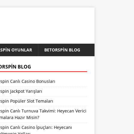
RSPIN OYUNLAR
BETORSPIN BLOG
ORSPIN BLOG
spin Canlı Casino Bonusları
spin Jackpot Yarışları
spin Popüler Slot Temaları
spin Canlı Turnuva Takvimi: Heyecan Verici
malara Hazır Misin?
spin Canlı Casino İpuçları: Heyecanı
ltmenin Yolları