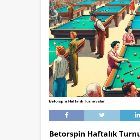
Betorspin Haftalık Turnuvalar
Betorspin Haftalık Turn