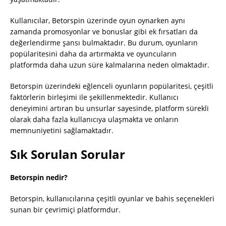
Kullanıcılar, Betorspin üzerinde oyun oynarken aynı
zamanda promosyonlar ve bonuslar gibi ek fırsatları da
değerlendirme şansı bulmaktadır. Bu durum, oyunların
popülaritesini daha da artırmakta ve oyuncuların
platformda daha uzun süre kalmalarına neden olmaktadır.
Betorspin üzerindeki eğlenceli oyunların popülaritesi, çeşitli
faktörlerin birleşimi ile şekillenmektedir. Kullanıcı
deneyimini artıran bu unsurlar sayesinde, platform sürekli
olarak daha fazla kullanıcıya ulaşmakta ve onların
memnuniyetini sağlamaktadır.
Sık Sorulan Sorular
Betorspin nedir?
Betorspin, kullanıcılarına çeşitli oyunlar ve bahis seçenekleri
sunan bir çevrimiçi platformdur.