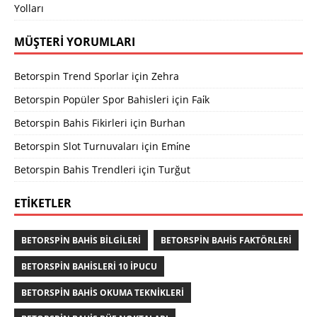
Yolları
MÜŞTERI YORUMLARI
Betorspin Trend Sporlar
için
Zehra
Betorspin Popüler Spor Bahisleri
için
Fai̇k
Betorspin Bahis Fikirleri
için
Burhan
Betorspin Slot Turnuvaları
için
Emi̇ne
Betorspin Bahis Trendleri
için
Turğut
ETIKETLER
BETORSPIN BAHIS BILGILERI
BETORSPIN BAHIS FAKTÖRLERI
BETORSPIN BAHISLERI 10 İPUCU
BETORSPIN BAHIS OKUMA TEKNIKLERI