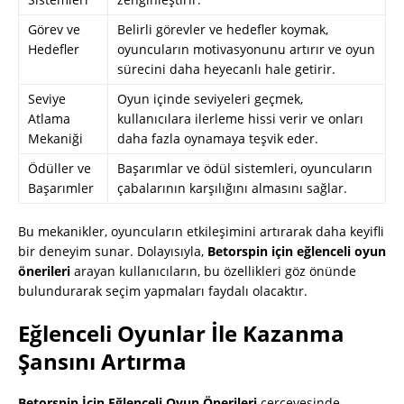
Görev ve
Belirli görevler ve hedefler koymak,
Hedefler
oyuncuların motivasyonunu artırır ve oyun
sürecini daha heyecanlı hale getirir.
Seviye
Oyun içinde seviyeleri geçmek,
Atlama
kullanıcılara ilerleme hissi verir ve onları
Mekaniği
daha fazla oynamaya teşvik eder.
Ödüller ve
Başarımlar ve ödül sistemleri, oyuncuların
Başarımler
çabalarının karşılığını almasını sağlar.
Bu mekanikler, oyuncuların etkileşimini artırarak daha keyifli
bir deneyim sunar. Dolayısıyla,
Betorspin için eğlenceli oyun
önerileri
arayan kullanıcıların, bu özellikleri göz önünde
bulundurarak seçim yapmaları faydalı olacaktır.
Eğlenceli Oyunlar İle Kazanma
Şansını Artırma
Betorspin İçin Eğlenceli Oyun Önerileri
çerçevesinde,