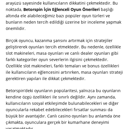
arayüzü sayesinde kullanıcıların dikkatini çekmektedir. Bu
noktada,
Betorspin İçin Eğlenceli Oyun Önerileri
başlığı
altında ele alabileceğimiz bazı popüler oyun türleri ve
bunların neden tercih edildiği üzerine bir inceleme yapmak
önemlidir.
Birçok oyuncu, kazanma şansını artırmak için stratejiler
geliştirerek oyunları tercih etmektedir. Bu nedenle, özellikle
slot makineleri, masa oyunları ve canlı dealer oyunları gibi
farklı kategoriler oyun severlerin ilgisini çekmektedir.
Özellikle slot makineleri, farklı temaları ve bonus özellikleri
ile kullanıcıların eğlencesini artırırken, masa oyunları strateji
gerektiren yapıları ile dikkat çekmektedir.
Betorspin’deki oyunların popülaritesi, yalnızca bu oyunların
kendine özgü özellikleri ile sınırlı değildir. Aynı zamanda,
kullanıcıların sosyal etkileşimde bulunabilecekleri ve diğer
oyuncularla rekabet edebilecekleri fırsatlar sunması da
büyük bir avantajdır. Canlı casino oyunları bu anlamda öne
çıkmakta, oyunculara gerçek bir kumarhane deneyimi
yaşatmaktadır.