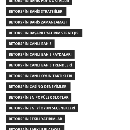
BETORSPIN BAHIS PÜF NOKTALARI
BETORSPIN BAHIS STRATEJILERI
BETORSPIN BAHIS ZAMANLAMASI
BETORSPIN BAŞARILI YATIRIM STRATEJISI
BETORSPIN CANLI BAHIS
BETORSPIN CANLI BAHIS FAYDALARI
BETORSPIN CANLI BAHIS TRENDLERI
BETORSPIN CANLI OYUN TAKTIKLERI
BETORSPIN CASINO DENEYIMLERI
BETORSPIN EN POPÜLER SLOTLAR
BETORSPIN EN İYI OYUN SEÇENEKLERI
BETORSPIN ETKILI YATIRIMLAR
BETORSPIN FARKLILIK ARAYIŞI