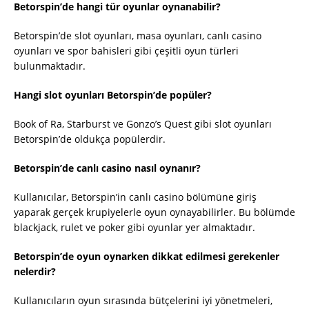
Betorspin’de hangi tür oyunlar oynanabilir?
Betorspin’de slot oyunları, masa oyunları, canlı casino
oyunları ve spor bahisleri gibi çeşitli oyun türleri
bulunmaktadır.
Hangi slot oyunları Betorspin’de popüler?
Book of Ra, Starburst ve Gonzo’s Quest gibi slot oyunları
Betorspin’de oldukça popülerdir.
Betorspin’de canlı casino nasıl oynanır?
Kullanıcılar, Betorspin’in canlı casino bölümüne giriş
yaparak gerçek krupiyelerle oyun oynayabilirler. Bu bölümde
blackjack, rulet ve poker gibi oyunlar yer almaktadır.
Betorspin’de oyun oynarken dikkat edilmesi gerekenler
nelerdir?
Kullanıcıların oyun sırasında bütçelerini iyi yönetmeleri,