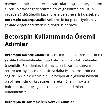
öneme sahiptir. Bu süreçte, oyuncuların oyun deneyimlerini
sürekli olarak değerlendirmeleri ve geliştirmeleri, uzun
vadede sürdürülebilir kazançlar elde etmelerini destekler.
Betorspin Kazanç Analizi
, sektördeki bu potansiyeli en iyi
şekilde değerlendirmek için doğru bir araçtır.
Betorspin Kullanımında Önemli
Adımlar
Betorspin Kazanç Analizi
kullanıcılarının, platformu etkili bir
şekilde kullanabilmeleri için belirli adımları takip etmeleri
önemlidir. Bu adımlar, kullanıcıların kazanma şansını
arttırırken, aynı zamanda siteyi daha iyi anlamalarını da
sağlar. Her bir kullanıcının, Betorspin dünyasında başarılı
olabilmesi için dikkat etmesi gereken önemli noktalar
bulunmaktadır. Aşağıda sıralı olarak bu adımları
bulabilirsiniz.
Betorspin Kullanmak İçin Gerekli Adımlar