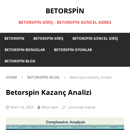
BETORSPIN
BETORSPIN GIRIŞ - BETORSPIN GÜNCEL ADRES
BETORSPIN
BETORSPIN GIRIŞ
BETORSPIN GÜNCEL GIRIŞ
BETORSPIN BONUSLAR
BETORSPIN OYUNLAR
BETORSPIN BLOG
HOME
BETORSPIN BLOG
Betorspin Kazanç Analizi
Betorspin Kazanç Analizi
Mart 18, 2025
Betorspin
yorumlar kapalı