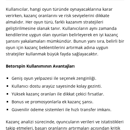
Kullanıcılar, hangi oyun türünde oynayacaklarına karar
verirken, kazanç oranlarını ve risk seviyelerini dikkate
almalıdır. Her oyun türü, farklı kazanım stratejileri
geliştirilmesine olanak tanır. Kullanıcıların aynı zamanda
kendilerine uygun olan oyunları belirleyerek en iyi kazanç
şansını yakalamaları mümkündür. Bunun yanı sıra, belirli bir
oyun için kazanç beklentilerini artırmak adına uygun
stratejiler kullanmak büyük fayda sağlayacaktır.
Betorspin Kullanımının Avantajları
Geniş oyun yelpazesi ile seçenek zenginliği.
Kullanıcı dostu arayüz sayesinde kolay gezinti.
Yüksek kazanç oranları ile dikkat çekici fırsatlar.
Bonus ve promosyonlarla ek kazanç şansı.
Güvenilir ödeme sistemleri ile hızlı transfer imkanı.
Kazanç analizi sürecinde, oyuncuların verileri ve istatistikleri
takip etmeleri, başarı oranlarını artırmaları açısından kritik