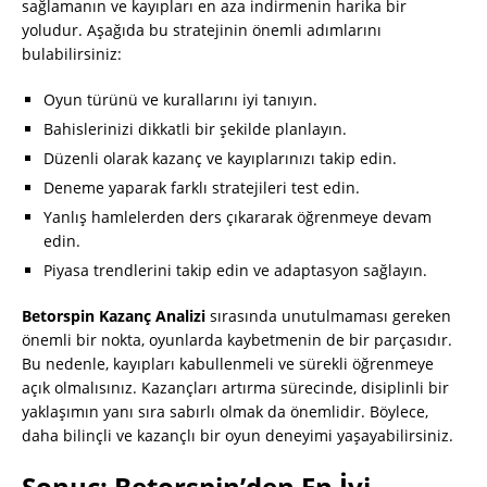
sağlamanın ve kayıpları en aza indirmenin harika bir
yoludur. Aşağıda bu stratejinin önemli adımlarını
bulabilirsiniz:
Oyun türünü ve kurallarını iyi tanıyın.
Bahislerinizi dikkatli bir şekilde planlayın.
Düzenli olarak kazanç ve kayıplarınızı takip edin.
Deneme yaparak farklı stratejileri test edin.
Yanlış hamlelerden ders çıkararak öğrenmeye devam
edin.
Piyasa trendlerini takip edin ve adaptasyon sağlayın.
Betorspin Kazanç Analizi
sırasında unutulmaması gereken
önemli bir nokta, oyunlarda kaybetmenin de bir parçasıdır.
Bu nedenle, kayıpları kabullenmeli ve sürekli öğrenmeye
açık olmalısınız. Kazançları artırma sürecinde, disiplinli bir
yaklaşımın yanı sıra sabırlı olmak da önemlidir. Böylece,
daha bilinçli ve kazançlı bir oyun deneyimi yaşayabilirsiniz.
Sonuç: Betorspin’den En İyi