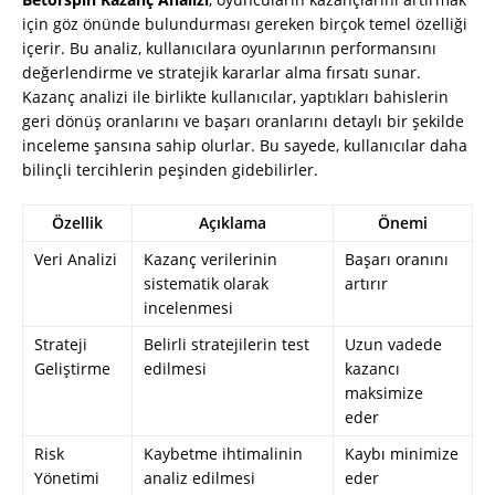
için göz önünde bulundurması gereken birçok temel özelliği
içerir. Bu analiz, kullanıcılara oyunlarının performansını
değerlendirme ve stratejik kararlar alma fırsatı sunar.
Kazanç analizi ile birlikte kullanıcılar, yaptıkları bahislerin
geri dönüş oranlarını ve başarı oranlarını detaylı bir şekilde
inceleme şansına sahip olurlar. Bu sayede, kullanıcılar daha
bilinçli tercihlerin peşinden gidebilirler.
Özellik
Açıklama
Önemi
Veri Analizi
Kazanç verilerinin
Başarı oranını
sistematik olarak
artırır
incelenmesi
Strateji
Belirli stratejilerin test
Uzun vadede
Geliştirme
edilmesi
kazancı
maksimize
eder
Risk
Kaybetme ihtimalinin
Kaybı minimize
Yönetimi
analiz edilmesi
eder