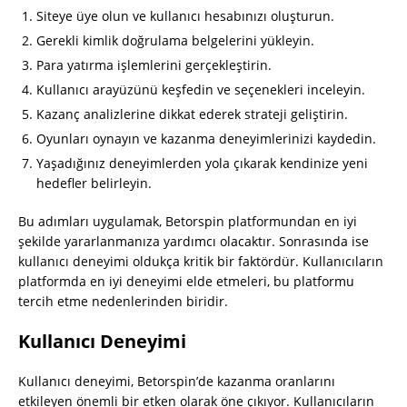
Siteye üye olun ve kullanıcı hesabınızı oluşturun.
Gerekli kimlik doğrulama belgelerini yükleyin.
Para yatırma işlemlerini gerçekleştirin.
Kullanıcı arayüzünü keşfedin ve seçenekleri inceleyin.
Kazanç analizlerine dikkat ederek strateji geliştirin.
Oyunları oynayın ve kazanma deneyimlerinizi kaydedin.
Yaşadığınız deneyimlerden yola çıkarak kendinize yeni
hedefler belirleyin.
Bu adımları uygulamak, Betorspin platformundan en iyi
şekilde yararlanmanıza yardımcı olacaktır. Sonrasında ise
kullanıcı deneyimi oldukça kritik bir faktördür. Kullanıcıların
platformda en iyi deneyimi elde etmeleri, bu platformu
tercih etme nedenlerinden biridir.
Kullanıcı Deneyimi
Kullanıcı deneyimi, Betorspin’de kazanma oranlarını
etkileyen önemli bir etken olarak öne çıkıyor. Kullanıcıların