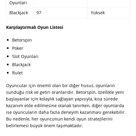
Oyunları
Blackjack
97
Yüksek
Karşılaştırmalı Oyun Listesi
Betorspin
Poker
Slot Oyunları
Blackjack
Rulet
Oyuncular için önemli olan bir diğer husus, oyunların
sunduğu risk ve getiri oranlarıdır. Betorspin, özellikle yeni
başlayanlar için kolaylık sağlayan yapısıyla, kısa sürede
kazanım elde edilmesine olanak tanırken, diğer oyunlarda
ise oyuncuların daha fazla deneyim kazanması gerekebilir.
Bu nedenle, her oyuncunun kendi oyun stratejilerini
belirlemesi büyük önem taşımaktadır.