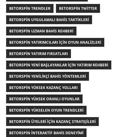
BETORSPIN TRENDLER
BETORSPIN TWITTER
BETORSPIN UYGULAMALI BAHIS TAKTIKLERI
BETORSPIN UZMAN BAHIS REHBERI
BETORSPIN YATIRIMCILARI IÇIN OYUN ANALIZLERI
BETORSPIN YATIRIM FIRSATLARI
BETORSPIN YENI BAŞLAYANLAR IÇIN YATIRIM REHBERI
BETORSPIN YENILIKÇI BAHIS YÖNTEMLERI
BETORSPIN YÜKSEK KAZANÇ YOLLARI
BETORSPIN YÜKSEK ORANLI OYUNLAR
BETORSPIN YÜKSELEN OYUN TRENDLERI
BETORSPIN ÜYELERI İÇIN KAZANÇ STRATEJILERI
BETORSPIN İNTERAKTIF BAHIS DENEYIMI