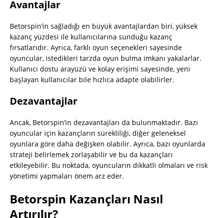
Avantajlar
Betorspin’in sağladığı en büyük avantajlardan biri, yüksek
kazanç yüzdesi ile kullanıcılarına sunduğu kazanç
fırsatlarıdır. Ayrıca, farklı oyun seçenekleri sayesinde
oyuncular, istedikleri tarzda oyun bulma imkanı yakalarlar.
Kullanıcı dostu arayüzü ve kolay erişimi sayesinde, yeni
başlayan kullanıcılar bile hızlıca adapte olabilirler.
Dezavantajlar
Ancak, Betorspin’in dezavantajları da bulunmaktadır. Bazı
oyuncular için kazançların sürekliliği, diğer geleneksel
oyunlara göre daha değişken olabilir. Ayrıca, bazı oyunlarda
strateji belirlemek zorlaşabilir ve bu da kazançları
etkileyebilir. Bu noktada, oyuncuların dikkatli olmaları ve risk
yönetimi yapmaları önem arz eder.
Betorspin Kazançları Nasıl
Artırılır?