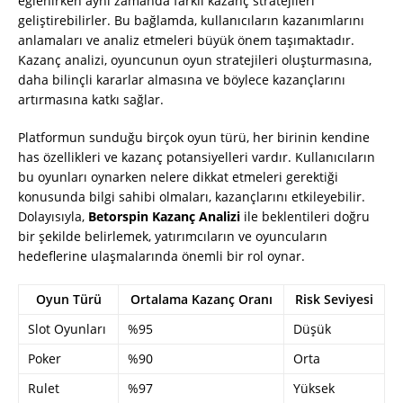
eğlenirken aynı zamanda farklı kazanç stratejileri
geliştirebilirler. Bu bağlamda, kullanıcıların kazanımlarını
anlamaları ve analiz etmeleri büyük önem taşımaktadır.
Kazanç analizi, oyuncunun oyun stratejileri oluşturmasına,
daha bilinçli kararlar almasına ve böylece kazançlarını
artırmasına katkı sağlar.
Platformun sunduğu birçok oyun türü, her birinin kendine
has özellikleri ve kazanç potansiyelleri vardır. Kullanıcıların
bu oyunları oynarken nelere dikkat etmeleri gerektiği
konusunda bilgi sahibi olmaları, kazançlarını etkileyebilir.
Dolayısıyla,
Betorspin Kazanç Analizi
ile beklentileri doğru
bir şekilde belirlemek, yatırımcıların ve oyuncuların
hedeflerine ulaşmalarında önemli bir rol oynar.
Oyun Türü
Ortalama Kazanç Oranı
Risk Seviyesi
Slot Oyunları
%95
Düşük
Poker
%90
Orta
Rulet
%97
Yüksek