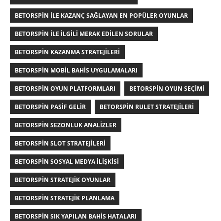
BETORSPIN ILE KAZANÇ SAĞLAYAN EN POPÜLER OYUNLAR
BETORSPIN ILE İLGILI MERAK EDILEN SORULAR
BETORSPIN KAZANMA STRATEJILERI
BETORSPIN MOBIL BAHIS UYGULAMALARI
BETORSPIN OYUN PLATFORMLARI
BETORSPIN OYUN SEÇIMI
BETORSPIN PASIF GELIR
BETORSPIN RULET STRATEJILERI
BETORSPIN SEZONLUK ANALIZLER
BETORSPIN SLOT STRATEJILERI
BETORSPIN SOSYAL MEDYA İLIŞKISI
BETORSPIN STRATEJIK OYUNLAR
BETORSPIN STRATEJIK PLANLAMA
BETORSPIN SIK YAPILAN BAHIS HATALARI