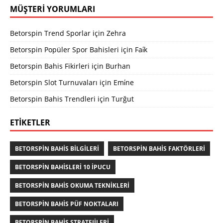
MÜŞTERI YORUMLARI
Betorspin Trend Sporlar
için
Zehra
Betorspin Popüler Spor Bahisleri
için
Fai̇k
Betorspin Bahis Fikirleri
için
Burhan
Betorspin Slot Turnuvaları
için
Emi̇ne
Betorspin Bahis Trendleri
için
Turğut
ETIKETLER
BETORSPIN BAHIS BILGILERI
BETORSPIN BAHIS FAKTÖRLERI
BETORSPIN BAHISLERI 10 İPUCU
BETORSPIN BAHIS OKUMA TEKNIKLERI
BETORSPIN BAHIS PÜF NOKTALARI
BETORSPIN BAHIS STRATEJILERI