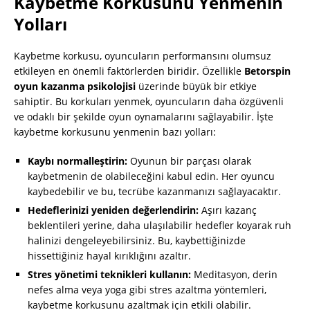
Kaybetme Korkusunu Yenmenin
Yolları
Kaybetme korkusu, oyuncuların performansını olumsuz
etkileyen en önemli faktörlerden biridir. Özellikle
Betorspin
oyun kazanma psikolojisi
üzerinde büyük bir etkiye
sahiptir. Bu korkuları yenmek, oyuncuların daha özgüvenli
ve odaklı bir şekilde oyun oynamalarını sağlayabilir. İşte
kaybetme korkusunu yenmenin bazı yolları:
Kaybı normalleştirin:
Oyunun bir parçası olarak
kaybetmenin de olabileceğini kabul edin. Her oyuncu
kaybedebilir ve bu, tecrübe kazanmanızı sağlayacaktır.
Hedeflerinizi yeniden değerlendirin:
Aşırı kazanç
beklentileri yerine, daha ulaşılabilir hedefler koyarak ruh
halinizi dengeleyebilirsiniz. Bu, kaybettiğinizde
hissettiğiniz hayal kırıklığını azaltır.
Stres yönetimi teknikleri kullanın:
Meditasyon, derin
nefes alma veya yoga gibi stres azaltma yöntemleri,
kaybetme korkusunu azaltmak için etkili olabilir.