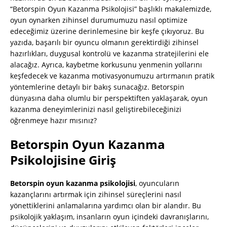
“Betorspin Oyun Kazanma Psikolojisi” başlıklı makalemizde,
oyun oynarken zihinsel durumumuzu nasıl optimize
edeceğimiz üzerine derinlemesine bir keşfe çıkıyoruz. Bu
yazıda, başarılı bir oyuncu olmanın gerektirdiği zihinsel
hazırlıkları, duygusal kontrolü ve kazanma stratejilerini ele
alacağız. Ayrıca, kaybetme korkusunu yenmenin yollarını
keşfedecek ve kazanma motivasyonumuzu artırmanın pratik
yöntemlerine detaylı bir bakış sunacağız. Betorspin
dünyasına daha olumlu bir perspektiften yaklaşarak, oyun
kazanma deneyimlerinizi nasıl geliştirebileceğinizi
öğrenmeye hazır mısınız?
Betorspin Oyun Kazanma
Psikolojisine Giriş
Betorspin oyun kazanma psikolojisi
, oyuncuların
kazançlarını artırmak için zihinsel süreçlerini nasıl
yönettiklerini anlamalarına yardımcı olan bir alandır. Bu
psikolojik yaklaşım, insanların oyun içindeki davranışlarını,