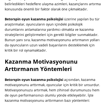
belirledikleri hedeflere ulaşma azimleri, kazançlarını artırma
konusunda önemli bir faktör olarak öne çıkmaktadır.
Betorspin oyun kazanma psikolojisi
üzerine yapılan bu tür
araştırmalar, oyuncuların oyun içindeki psikolojik
durumlarını anlamalarına yardımcı olmakta ve kazanma
stratejilerini geliştirmeleri için gerekli bilgiler sunmaktadır.
Bunun yanı sıra, kazanma motivasyonunu artırmanın yolları
da oyuncuların uzun vadeli başarılarını desteklemek için
kritik bir rol oynamaktadır.
Kazanma Motivasyonunu
Arttırmanın Yöntemleri
Betorspin oyun kazanma psikolojisi
açısından, kazanma
motivasyonunu arttırmak, oyuncular için kritik bir unsurdur.
Motivasyonunuzu artırmak, hem zihinsel durumunuzu hem
de oyun performansınızı olumlu yönde etkileyebilir. İşte
kazanma motivasyonunu arttırmanın bazı yöntemleri: