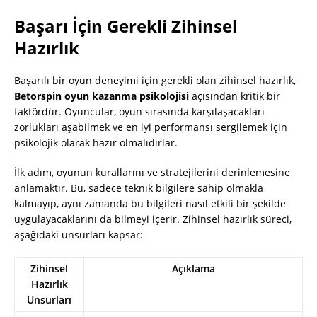
Başarı İçin Gerekli Zihinsel
Hazırlık
Başarılı bir oyun deneyimi için gerekli olan zihinsel hazırlık,
Betorspin oyun kazanma psikolojisi
açısından kritik bir
faktördür. Oyuncular, oyun sırasında karşılaşacakları
zorlukları aşabilmek ve en iyi performansı sergilemek için
psikolojik olarak hazır olmalıdırlar.
İlk adım, oyunun kurallarını ve stratejilerini derinlemesine
anlamaktır. Bu, sadece teknik bilgilere sahip olmakla
kalmayıp, aynı zamanda bu bilgileri nasıl etkili bir şekilde
uygulayacaklarını da bilmeyi içerir. Zihinsel hazırlık süreci,
aşağıdaki unsurları kapsar:
Zihinsel
Açıklama
Hazırlık
Unsurları