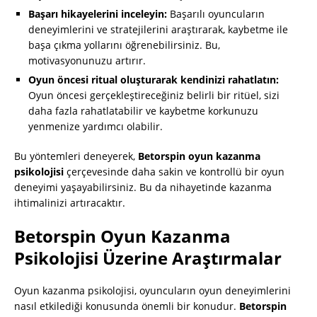
Başarı hikayelerini inceleyin:
Başarılı oyuncuların
deneyimlerini ve stratejilerini araştırarak, kaybetme ile
başa çıkma yollarını öğrenebilirsiniz. Bu,
motivasyonunuzu artırır.
Oyun öncesi ritual oluşturarak kendinizi rahatlatın:
Oyun öncesi gerçekleştireceğiniz belirli bir ritüel, sizi
daha fazla rahatlatabilir ve kaybetme korkunuzu
yenmenize yardımcı olabilir.
Bu yöntemleri deneyerek,
Betorspin oyun kazanma
psikolojisi
çerçevesinde daha sakin ve kontrollü bir oyun
deneyimi yaşayabilirsiniz. Bu da nihayetinde kazanma
ihtimalinizi artıracaktır.
Betorspin Oyun Kazanma
Psikolojisi Üzerine Araştırmalar
Oyun kazanma psikolojisi, oyuncuların oyun deneyimlerini
nasıl etkilediği konusunda önemli bir konudur.
Betorspin