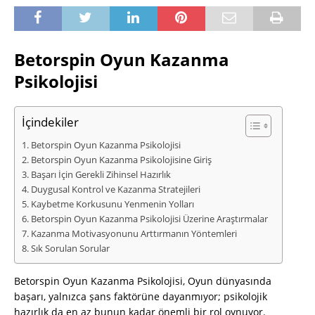
Betorspin Oyun Kazanma
Psikolojisi
İçindekiler
Betorspin Oyun Kazanma Psikolojisi
Betorspin Oyun Kazanma Psikolojisine Giriş
Başarı İçin Gerekli Zihinsel Hazırlık
Duygusal Kontrol ve Kazanma Stratejileri
Kaybetme Korkusunu Yenmenin Yolları
Betorspin Oyun Kazanma Psikolojisi Üzerine Araştırmalar
Kazanma Motivasyonunu Arttırmanın Yöntemleri
Sık Sorulan Sorular
Betorspin Oyun Kazanma Psikolojisi, Oyun dünyasında
başarı, yalnızca şans faktörüne dayanmıyor; psikolojik
hazırlık da en az bunun kadar önemli bir rol oynuyor.