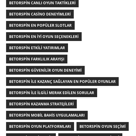
BETORSPIN CANLI OYUN TAKTIKLERI
BETORSPIN CASINO DENEYIMLERI
BETORSPIN EN POPÜLER SLOTLAR
BETORSPIN EN İYI OYUN SEÇENEKLERI
BETORSPIN ETKILI YATIRIMLAR
BETORSPIN FARKLILIK ARAYIŞI
BETORSPIN GÜVENILIR OYUN DENEYIMI
BETORSPIN ILE KAZANÇ SAĞLAYAN EN POPÜLER OYUNLAR
BETORSPIN ILE İLGILI MERAK EDILEN SORULAR
BETORSPIN KAZANMA STRATEJILERI
BETORSPIN MOBIL BAHIS UYGULAMALARI
BETORSPIN OYUN PLATFORMLARI
BETORSPIN OYUN SEÇIMI