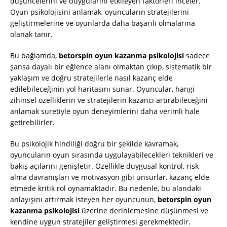
düşüncelerini ve duygularını etkileyen faktörleri inceler.
Oyun psikolojisini anlamak, oyuncuların stratejilerini
geliştirmelerine ve oyunlarda daha başarılı olmalarına
olanak tanır.
Bu bağlamda,
betorspin oyun kazanma psikolojisi
sadece
şansa dayalı bir eğlence alanı olmaktan çıkıp, sistematik bir
yaklaşım ve doğru stratejilerle nasıl kazanç elde
edilebileceğinin yol haritasını sunar. Oyuncular, hangi
zihinsel özelliklerin ve stratejilerin kazancı artırabileceğini
anlamak suretiyle oyun deneyimlerini daha verimli hale
getirebilirler.
Bu psikolojik hindiliği doğru bir şekilde kavramak,
oyuncuların oyun sırasında uygulayabilecekleri teknikleri ve
bakış açılarını genişletir. Özellikle duygusal kontrol, risk
alma davranışları ve motivasyon gibi unsurlar, kazanç elde
etmede kritik rol oynamaktadır. Bu nedenle, bu alandaki
anlayışını artırmak isteyen her oyuncunun,
betorspin oyun
kazanma psikolojisi
üzerine derinlemesine düşünmesi ve
kendine uygun stratejiler geliştirmesi gerekmektedir.