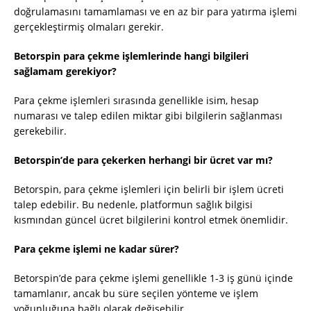
doğrulamasını tamamlaması ve en az bir para yatırma işlemi
gerçekleştirmiş olmaları gerekir.
Betorspin para çekme işlemlerinde hangi bilgileri
sağlamam gerekiyor?
Para çekme işlemleri sırasında genellikle isim, hesap
numarası ve talep edilen miktar gibi bilgilerin sağlanması
gerekebilir.
Betorspin’de para çekerken herhangi bir ücret var mı?
Betorspin, para çekme işlemleri için belirli bir işlem ücreti
talep edebilir. Bu nedenle, platformun sağlık bilgisi
kısmından güncel ücret bilgilerini kontrol etmek önemlidir.
Para çekme işlemi ne kadar sürer?
Betorspin’de para çekme işlemi genellikle 1-3 iş günü içinde
tamamlanır, ancak bu süre seçilen yönteme ve işlem
yoğunluğuna bağlı olarak değişebilir.