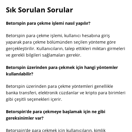
Sık Sorulan Sorular
Betorspin para çekme işlemi nasıl yapılır?
Betorspin para çekme işlemi, kullanıcı hesabına giriş
yaparak para çekme bölümünden seçilen yönteme göre
gerçekleştirilir. Kullanıcıların, talep ettikleri miktarı girmeleri
ve gerekli bilgileri sağlamaları gerekir.
Betorspin üzerinden para çekmek için hangi yöntemler
kullanılabilir?
Betorspin üzerinden para çekme yöntemleri genellikle
banka transferi, elektronik cüzdanlar ve kripto para birimleri
gibi çeşitli seçenekleri içerir.
Betorspin’de para çekmeye başlamak için ne gibi
gereksinimler var?
Betorspin’de para çekmek için kullanıcıların, kimlik