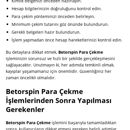
Kimlik belgenizi önceden hazırlayın.
Hesap bilgilerinizin doğruluğunu kontrol edin.
Para çekim yönteminizi önceden belirleyin.
Minimum çekim tutarını göz önünde bulundurun.
Gerekli belgeleri hazır bulundurun.
İşlem yapmadan önce hesap hareketlerinizi kontrol edin.
Bu detaylara dikkat etmek,
Betorspin Para Çekme
işleminizin sorunsuz ve hızlı bir şekilde gerçekleşmesini
sağlayacaktır. Unutmayın ki, her adımda temkinli olmak,
kayıplar yaşamamanız için önemlidir. Güvenliğiniz her
zaman öncelikli olmalıdır.
Betorspin Para Çekme
İşlemlerinden Sonra Yapılması
Gerekenler
Betorspin Para Çekme
işlemini başarıyla tamamladıktan
sonra, kullanıcıların dikkat etmesi gereken belirli adımlar