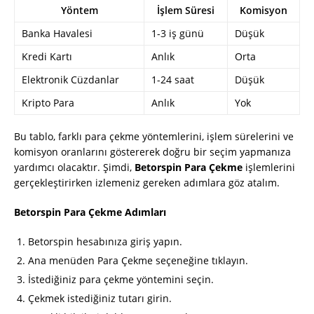
Yöntem
İşlem Süresi
Komisyon
Banka Havalesi
1-3 iş günü
Düşük
Kredi Kartı
Anlık
Orta
Elektronik Cüzdanlar
1-24 saat
Düşük
Kripto Para
Anlık
Yok
Bu tablo, farklı para çekme yöntemlerini, işlem sürelerini ve
komisyon oranlarını göstererek doğru bir seçim yapmanıza
yardımcı olacaktır. Şimdi,
Betorspin Para Çekme
işlemlerini
gerçekleştirirken izlemeniz gereken adımlara göz atalım.
Betorspin Para Çekme Adımları
Betorspin hesabınıza giriş yapın.
Ana menüden Para Çekme seçeneğine tıklayın.
İstediğiniz para çekme yöntemini seçin.
Çekmek istediğiniz tutarı girin.