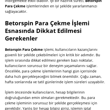
indirgemekte etkili olabilir. İyi bir hazırlık süreci,
Betorspin
Para Çekme
işlemlerinden en iyi şekilde yararlanmanızı
sağlayacaktır.
Betorspin Para Çekme İşlemi
Esnasında Dikkat Edilmesi
Gerekenler
Betorspin Para Çekme
işlemi, kullanıcıların kazançlarını
güvenli bir şekilde çekebilmeleri için kritik bir adımdır. Bu
işlem sırasında dikkat edilmesi gereken bazı noktalar,
kullanıcıların sorunsuz bir deneyim yaşamalarını sağlar.
Öncelikle, para çekme işlemlerinin hangi gün içerisinde
daha hızlı gerçekleşeceğini bilmek önemlidir. Çoğu zaman,
hafta sonlarında ve tatil günlerinde işlem süreleri uzayabilir.
İşlem öncesinde kullanıcıların, hesap bilgilerinin
doğruluğundan emin olmaları gerekmektedir. Bu, para
çekme işleminin sorunsuz bir şekilde gerçekleşmesi için
gereklidir. Yanlış bir hesap bilgisi girişi, işlemin iptal