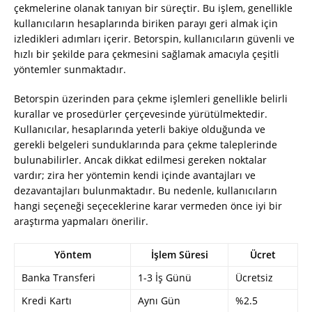
çekmelerine olanak tanıyan bir süreçtir. Bu işlem, genellikle
kullanıcıların hesaplarında biriken parayı geri almak için
izledikleri adımları içerir. Betorspin, kullanıcıların güvenli ve
hızlı bir şekilde para çekmesini sağlamak amacıyla çeşitli
yöntemler sunmaktadır.
Betorspin üzerinden para çekme işlemleri genellikle belirli
kurallar ve prosedürler çerçevesinde yürütülmektedir.
Kullanıcılar, hesaplarında yeterli bakiye olduğunda ve
gerekli belgeleri sunduklarında para çekme taleplerinde
bulunabilirler. Ancak dikkat edilmesi gereken noktalar
vardır; zira her yöntemin kendi içinde avantajları ve
dezavantajları bulunmaktadır. Bu nedenle, kullanıcıların
hangi seçeneği seçeceklerine karar vermeden önce iyi bir
araştırma yapmaları önerilir.
Yöntem
İşlem Süresi
Ücret
Banka Transferi
1-3 İş Günü
Ücretsiz
Kredi Kartı
Aynı Gün
%2.5