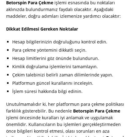
Betorspin Para Çekme
işlemi esnasında bu noktaları
aklınızda bulundurmanız faydalı olacaktır. Aşağıdaki
maddeler, doğru adımları izlemenize yardımcı olacaktır:
Dikkat Edilmesi Gereken Noktalar
Hesap bilgilerinizin doğruluğunu kontrol edin.
Para çekme yöntemini dikkatli seçin.
Hesap limitlerini göz önünde bulundurun.
Kimlik doğrulama işlemlerini tamamlayın.
Çekim talebinizi belirli zaman dilimlerinde yapın.
Platformun güncel kurallarını inceleyin.
İşlem süresi hakkında bilgi edinin.
Unutulmamalıdır ki, her platformun para çekme politikası
farklılık gösterebilir. Bu nedenle
Betorspin Para Çekme
işlemi öncesinde kuralları iyi anlamak ve uygulamak
önemlidir. Kullanıcıların bu işlemleri gerçekleştirmeden
önce bilgileri kontrol etmesi, olası sorunları en aza