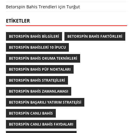
Betorspin Bahis Trendleri
için
Turğut
ETIKETLER
BETORSPIN BAHIS BILGILERI
BETORSPIN BAHIS FAKTÖRLERI
BETORSPIN BAHISLERI 10 İPUCU
BETORSPIN BAHIS OKUMA TEKNIKLERI
BETORSPIN BAHIS PÜF NOKTALARI
BETORSPIN BAHIS STRATEJILERI
BETORSPIN BAHIS ZAMANLAMASI
BETORSPIN BAŞARILI YATIRIM STRATEJISI
BETORSPIN CANLI BAHIS
BETORSPIN CANLI BAHIS FAYDALARI