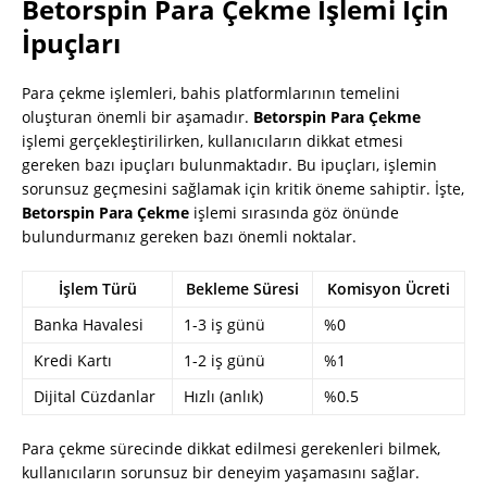
Betorspin Para Çekme İşlemi İçin
İpuçları
Para çekme işlemleri, bahis platformlarının temelini
oluşturan önemli bir aşamadır.
Betorspin Para Çekme
işlemi gerçekleştirilirken, kullanıcıların dikkat etmesi
gereken bazı ipuçları bulunmaktadır. Bu ipuçları, işlemin
sorunsuz geçmesini sağlamak için kritik öneme sahiptir. İşte,
Betorspin Para Çekme
işlemi sırasında göz önünde
bulundurmanız gereken bazı önemli noktalar.
İşlem Türü
Bekleme Süresi
Komisyon Ücreti
Banka Havalesi
1-3 iş günü
%0
Kredi Kartı
1-2 iş günü
%1
Dijital Cüzdanlar
Hızlı (anlık)
%0.5
Para çekme sürecinde dikkat edilmesi gerekenleri bilmek,
kullanıcıların sorunsuz bir deneyim yaşamasını sağlar.