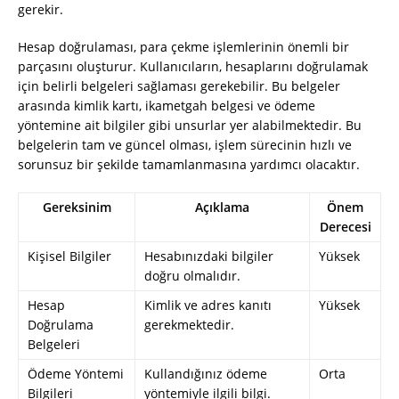
gerekir.
Hesap doğrulaması, para çekme işlemlerinin önemli bir
parçasını oluşturur. Kullanıcıların, hesaplarını doğrulamak
için belirli belgeleri sağlaması gerekebilir. Bu belgeler
arasında kimlik kartı, ikametgah belgesi ve ödeme
yöntemine ait bilgiler gibi unsurlar yer alabilmektedir. Bu
belgelerin tam ve güncel olması, işlem sürecinin hızlı ve
sorunsuz bir şekilde tamamlanmasına yardımcı olacaktır.
Gereksinim
Açıklama
Önem
Derecesi
Kişisel Bilgiler
Hesabınızdaki bilgiler
Yüksek
doğru olmalıdır.
Hesap
Kimlik ve adres kanıtı
Yüksek
Doğrulama
gerekmektedir.
Belgeleri
Ödeme Yöntemi
Kullandığınız ödeme
Orta
Bilgileri
yöntemiyle ilgili bilgi.