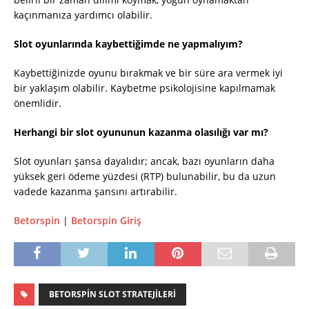
kaçınmanıza yardımcı olabilir.
Slot oyunlarında kaybettiğimde ne yapmalıyım?
Kaybettiğinizde oyunu bırakmak ve bir süre ara vermek iyi
bir yaklaşım olabilir. Kaybetme psikolojisine kapılmamak
önemlidir.
Herhangi bir slot oyununun kazanma olasılığı var mı?
Slot oyunları şansa dayalıdır; ancak, bazı oyunların daha
yüksek geri ödeme yüzdesi (RTP) bulunabilir, bu da uzun
vadede kazanma şansını artırabilir.
Betorspin
|
Betorspin Giriş
BETORSPIN SLOT STRATEJILERI