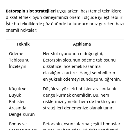
Betorspin slot stratejileri
uygularken, bazı temel tekniklere
dikkat etmek, oyun deneyiminizi önemli ölçüde iyileştirebilir.
İşte bu tekniklerde göz önünde bulundurmanız gereken bazı
önemli noktalar:
Teknik
Açıklama
Ödeme
Her slot oyununda olduğu gibi,
Tablosunu
Betorspin slotunun ödeme tablosunu
İnceleyin
dikkatlice incelemek kazanma
olasılığınızı artırır. Hangi sembollerin
en yüksek ödemeyi sunduğunu öğrenin.
Küçük ve
Düşük ve yüksek bahisler arasında bir
Büyük
denge kurmak önemlidir. Bu, hem
Bahisler
risklerinizi yönetir hem de farklı oyun
Arasında
stratejileri denemenize olanak tanır.
Denge Kurun
Bonus ve
Betorspin, oyuncularına çeşitli bonuslar