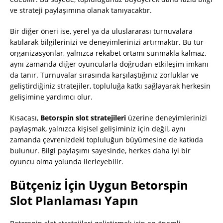
ve strateji paylaşımına olanak tanıyacaktır.
Bir diğer öneri ise, yerel ya da uluslararası turnuvalara
katılarak bilgilerinizi ve deneyimlerinizi artırmaktır. Bu tür
organizasyonlar, yalnızca rekabet ortamı sunmakla kalmaz,
aynı zamanda diğer oyuncularla doğrudan etkileşim imkanı
da tanır. Turnuvalar sırasında karşılaştığınız zorluklar ve
geliştirdiğiniz stratejiler, topluluğa katkı sağlayarak herkesin
gelişimine yardımcı olur.
Kısacası,
Betorspin slot stratejileri
üzerine deneyimlerinizi
paylaşmak, yalnızca kişisel gelişiminiz için değil, aynı
zamanda çevrenizdeki topluluğun büyümesine de katkıda
bulunur. Bilgi paylaşımı sayesinde, herkes daha iyi bir
oyuncu olma yolunda ilerleyebilir.
Bütçeniz İçin Uygun Betorspin
Slot Planlaması Yapın