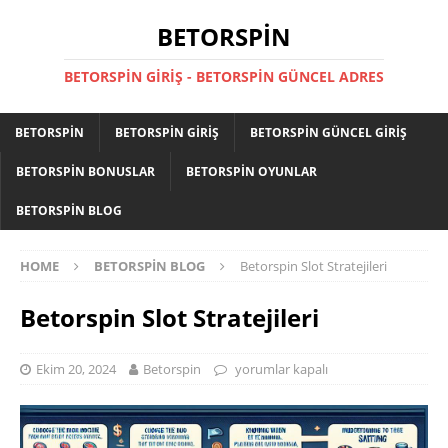
BETORSPIN
BETORSPIN GIRIŞ - BETORSPIN GÜNCEL ADRES
BETORSPIN
BETORSPIN GIRIŞ
BETORSPIN GÜNCEL GIRIŞ
BETORSPIN BONUSLAR
BETORSPIN OYUNLAR
BETORSPIN BLOG
HOME
BETORSPIN BLOG
Betorspin Slot Stratejileri
Betorspin Slot Stratejileri
Ekim 20, 2024
Betorspin
yorumlar kapalı