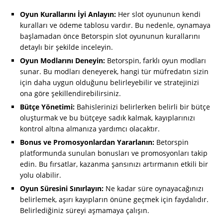
Oyun Kurallarını İyi Anlayın:
Her slot oyununun kendi
kuralları ve ödeme tablosu vardır. Bu nedenle, oynamaya
başlamadan önce Betorspin slot oyununun kurallarını
detaylı bir şekilde inceleyin.
Oyun Modlarını Deneyin:
Betorspin, farklı oyun modları
sunar. Bu modları deneyerek, hangi tür müfredatın sizin
için daha uygun olduğunu belirleyebilir ve stratejinizi
ona göre şekillendirebilirsiniz.
Bütçe Yönetimi:
Bahislerinizi belirlerken belirli bir bütçe
oluşturmak ve bu bütçeye sadık kalmak, kayıplarınızı
kontrol altına almanıza yardımcı olacaktır.
Bonus ve Promosyonlardan Yararlanın:
Betorspin
platformunda sunulan bonusları ve promosyonları takip
edin. Bu fırsatlar, kazanma şansınızı artırmanın etkili bir
yolu olabilir.
Oyun Süresini Sınırlayın:
Ne kadar süre oynayacağınızı
belirlemek, aşırı kayıpların önüne geçmek için faydalıdır.
Belirlediğiniz süreyi aşmamaya çalışın.