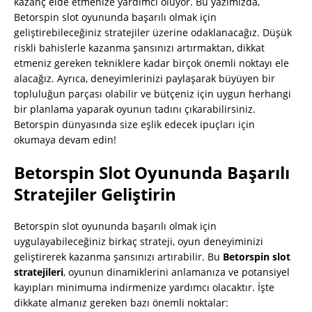
kazanç elde etmenize yardımcı oluyor. Bu yazımızda,
Betorspin slot oyununda başarılı olmak için
geliştirebileceğiniz stratejiler üzerine odaklanacağız. Düşük
riskli bahislerle kazanma şansınızı artırmaktan, dikkat
etmeniz gereken tekniklere kadar birçok önemli noktayı ele
alacağız. Ayrıca, deneyimlerinizi paylaşarak büyüyen bir
topluluğun parçası olabilir ve bütçeniz için uygun herhangi
bir planlama yaparak oyunun tadını çıkarabilirsiniz.
Betorspin dünyasında size eşlik edecek ipuçları için
okumaya devam edin!
Betorspin Slot Oyununda Başarılı
Stratejiler Geliştirin
Betorspin slot oyununda başarılı olmak için
uygulayabileceğiniz birkaç strateji, oyun deneyiminizi
geliştirerek kazanma şansınızı artırabilir. Bu
Betorspin slot
stratejileri
, oyunun dinamiklerini anlamanıza ve potansiyel
kayıpları minimuma indirmenize yardımcı olacaktır. İşte
dikkate almanız gereken bazı önemli noktalar: