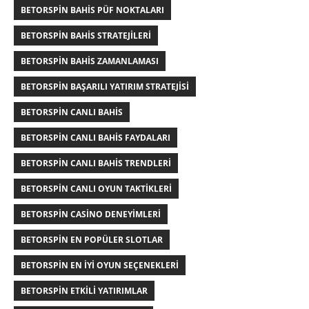
BETORSPIN BAHIS PÜF NOKTALARI
BETORSPIN BAHIS STRATEJILERI
BETORSPIN BAHIS ZAMANLAMASI
BETORSPIN BAŞARILI YATIRIM STRATEJISI
BETORSPIN CANLI BAHIS
BETORSPIN CANLI BAHIS FAYDALARI
BETORSPIN CANLI BAHIS TRENDLERI
BETORSPIN CANLI OYUN TAKTIKLERI
BETORSPIN CASINO DENEYIMLERI
BETORSPIN EN POPÜLER SLOTLAR
BETORSPIN EN İYI OYUN SEÇENEKLERI
BETORSPIN ETKILI YATIRIMLAR