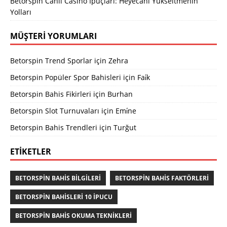
Betorspin Canlı Casino İpuçları: Heyecanı Yükseltmenin
Yolları
MÜŞTERI YORUMLARI
Betorspin Trend Sporlar
için
Zehra
Betorspin Popüler Spor Bahisleri
için
Fai̇k
Betorspin Bahis Fikirleri
için
Burhan
Betorspin Slot Turnuvaları
için
Emi̇ne
Betorspin Bahis Trendleri
için
Turğut
ETIKETLER
BETORSPIN BAHIS BILGILERI
BETORSPIN BAHIS FAKTÖRLERI
BETORSPIN BAHISLERI 10 İPUCU
BETORSPIN BAHIS OKUMA TEKNIKLERI