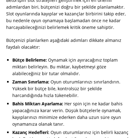
Betorspin slot stratejileri geliştirmek için en önemli
adımlardan biri, bütçenizi doğru bir şekilde planlamaktır.
Slot oyunlarında kayıplar ve kazançlar birbirini takip eder,
bu nedenle oyun oynamaya başlamadan önce ne kadar
harcayabileceğinizi belirlemek kritik öneme sahiptir.
Bütçenizi planlarken aşağıdaki adımları dikkate almanız
faydalı olacaktır:
Bütçe Belirleme:
Oynamak için ayıracağınız toplam
miktarı belirleyin. Bu miktar, kaybetmeyi göze
alabileceğiniz bir tutar olmalıdır.
Zaman Sınırlama:
Oyun oturumlarınızı sınırlandırın.
Yüksek bir bütçe bile, kontrolsüz bir şekilde
harcandığında hızla tükenebilir.
Bahis Miktarı Ayarlama:
Her spin için ne kadar bahis
yapacağınıza karar verin. Düşük bütçelerle oynamak,
kayıplarınızı minimize ederken daha uzun süre oyun
oynamanıza olanak tanır.
Kazanç Hedefleri:
Oyun oturumlarınız için belirli kazanç