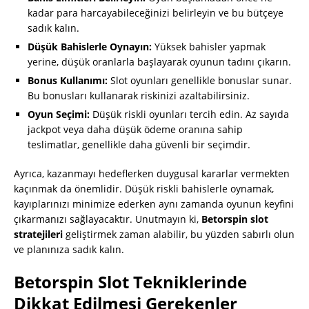
kadar para harcayabileceğinizi belirleyin ve bu bütçeye
sadık kalın.
Düşük Bahislerle Oynayın:
Yüksek bahisler yapmak
yerine, düşük oranlarla başlayarak oyunun tadını çıkarın.
Bonus Kullanımı:
Slot oyunları genellikle bonuslar sunar.
Bu bonusları kullanarak riskinizi azaltabilirsiniz.
Oyun Seçimi:
Düşük riskli oyunları tercih edin. Az sayıda
jackpot veya daha düşük ödeme oranına sahip
teslimatlar, genellikle daha güvenli bir seçimdir.
Ayrıca, kazanmayı hedeflerken duygusal kararlar vermekten
kaçınmak da önemlidir. Düşük riskli bahislerle oynamak,
kayıplarınızı minimize ederken aynı zamanda oyunun keyfini
çıkarmanızı sağlayacaktır. Unutmayın ki,
Betorspin slot
stratejileri
geliştirmek zaman alabilir, bu yüzden sabırlı olun
ve planınıza sadık kalın.
Betorspin Slot Tekniklerinde
Dikkat Edilmesi Gerekenler