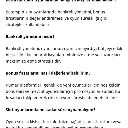
Betorspin slot oyunlarında bankroll yönetimi, bonus
fırsatlarının değerlendirilmesi ve oyun sürekliliği gibi
stratejiler kullanılabilir.
Bankroll yönetimi nedir?
Bankroll yönetimi, oyuncunun oyun için ayırdığı bütçeyi etkili
bir şekilde kullanarak kayıpları minimize etme ve kazançları
maksimize etme stratejisidir.
Bonus fırsatlarını nasıl değerlendirebilirim?
Kumar platformları genellikle yeni oyuncular için hoş geldin
bonusları ve mevcut oyuncular için promosyonlar sunar. Bu
fırsatları takip ederek ekstra oyun süresi elde edebilirsiniz.
Slot oyunlarında ne kadar süre oynamalıyım?
Oyun süresi kişisel tercihlerinize bağlıdır; ancak, rakam veya
belirli bir zaman dilimi koymak, yoğun oynamaktan