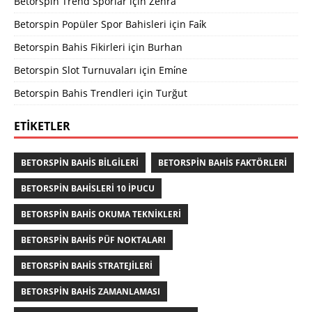
Betorspin Trend Sporlar
için
Zehra
Betorspin Popüler Spor Bahisleri
için
Fai̇k
Betorspin Bahis Fikirleri
için
Burhan
Betorspin Slot Turnuvaları
için
Emi̇ne
Betorspin Bahis Trendleri
için
Turğut
ETIKETLER
BETORSPIN BAHIS BILGILERI
BETORSPIN BAHIS FAKTÖRLERI
BETORSPIN BAHISLERI 10 İPUCU
BETORSPIN BAHIS OKUMA TEKNIKLERI
BETORSPIN BAHIS PÜF NOKTALARI
BETORSPIN BAHIS STRATEJILERI
BETORSPIN BAHIS ZAMANLAMASI