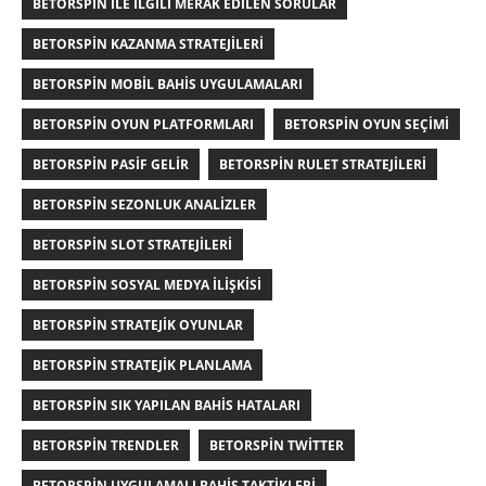
BETORSPIN ILE İLGILI MERAK EDILEN SORULAR
BETORSPIN KAZANMA STRATEJILERI
BETORSPIN MOBIL BAHIS UYGULAMALARI
BETORSPIN OYUN PLATFORMLARI
BETORSPIN OYUN SEÇIMI
BETORSPIN PASIF GELIR
BETORSPIN RULET STRATEJILERI
BETORSPIN SEZONLUK ANALIZLER
BETORSPIN SLOT STRATEJILERI
BETORSPIN SOSYAL MEDYA İLIŞKISI
BETORSPIN STRATEJIK OYUNLAR
BETORSPIN STRATEJIK PLANLAMA
BETORSPIN SIK YAPILAN BAHIS HATALARI
BETORSPIN TRENDLER
BETORSPIN TWITTER
BETORSPIN UYGULAMALI BAHIS TAKTIKLERI