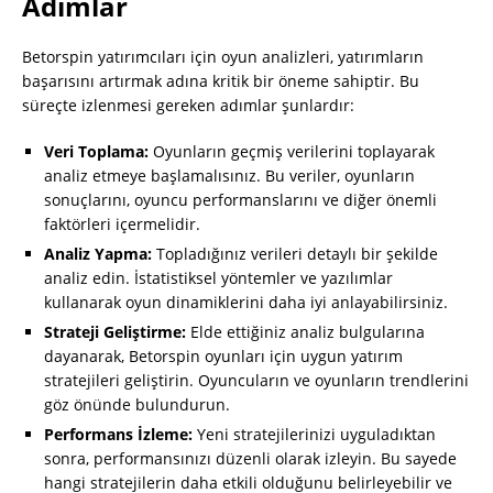
Adımlar
Betorspin yatırımcıları için oyun analizleri, yatırımların
başarısını artırmak adına kritik bir öneme sahiptir. Bu
süreçte izlenmesi gereken adımlar şunlardır:
Veri Toplama:
Oyunların geçmiş verilerini toplayarak
analiz etmeye başlamalısınız. Bu veriler, oyunların
sonuçlarını, oyuncu performanslarını ve diğer önemli
faktörleri içermelidir.
Analiz Yapma:
Topladığınız verileri detaylı bir şekilde
analiz edin. İstatistiksel yöntemler ve yazılımlar
kullanarak oyun dinamiklerini daha iyi anlayabilirsiniz.
Strateji Geliştirme:
Elde ettiğiniz analiz bulgularına
dayanarak, Betorspin oyunları için uygun yatırım
stratejileri geliştirin. Oyuncuların ve oyunların trendlerini
göz önünde bulundurun.
Performans İzleme:
Yeni stratejilerinizi uyguladıktan
sonra, performansınızı düzenli olarak izleyin. Bu sayede
hangi stratejilerin daha etkili olduğunu belirleyebilir ve