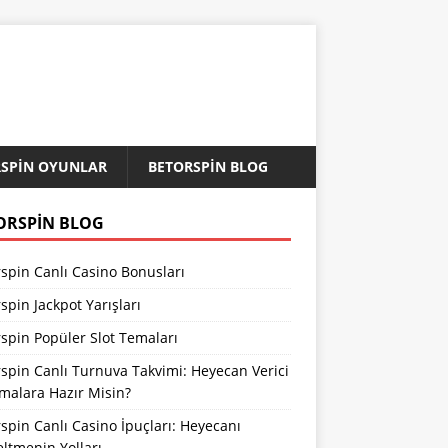
RSPIN OYUNLAR
BETORSPIN BLOG
ORSPIN BLOG
spin Canlı Casino Bonusları
spin Jackpot Yarışları
spin Popüler Slot Temaları
spin Canlı Turnuva Takvimi: Heyecan Verici
malara Hazır Misin?
spin Canlı Casino İpuçları: Heyecanı
ltmenin Yolları