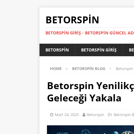
BETORSPIN
BETORSPIN GIRIŞ - BETORSPIN GÜNCEL AD
BETORSPIN
BETORSPIN GIRIŞ
BE
HOME
BETORSPIN BLOG
Betorspin Y
Betorspin Yenilikçi
Geleceği Yakala
Mart 24, 2025
Betorspin
Betorspin 