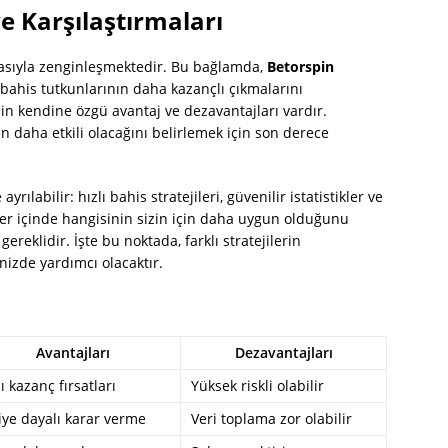
ve Karşılaştırmaları
nmasıyla zenginleşmektedir. Bu bağlamda,
Betorspin
 bahis tutkunlarının daha kazançlı çıkmalarını
inin kendine özgü avantaj ve dezavantajları vardır.
in daha etkili olacağını belirlemek için son derece
yrılabilir: hızlı bahis stratejileri, güvenilir istatistikler ve
iler içinde hangisinin sizin için daha uygun olduğunu
gereklidir. İşte bu noktada, farklı stratejilerin
nizde yardımcı olacaktır.
Avantajları
Dezavantajları
lı kazanç fırsatları
Yüksek riskli olabilir
iye dayalı karar verme
Veri toplama zor olabilir