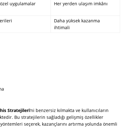
in özel uygulamalar
Her yerden ulaşım imkânı
erileri
Daha yüksek kazanma
ihtimali
ma
is Stratejileri
‘ni benzersiz kılmakta ve kullanıcıların
edir. Bu stratejilerin sağladığı gelişmiş özellikler
yöntemleri seçerek, kazançlarını artırma yolunda önemli