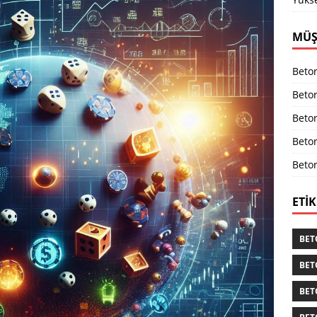
MÜŞ
Beto
Betor
Betor
Betor
Betor
ETI
BET
BET
BET