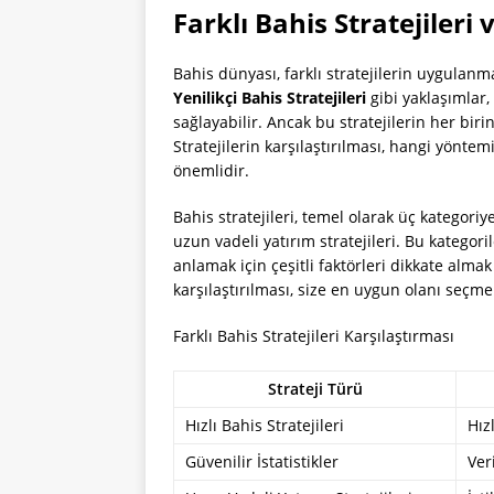
Farklı Bahis Stratejileri 
Bahis dünyası, farklı stratejilerin uygula
Yenilikçi Bahis Stratejileri
gibi yaklaşımlar,
sağlayabilir. Ancak bu stratejilerin her bir
Stratejilerin karşılaştırılması, hangi yöntem
önemlidir.
Bahis stratejileri, temel olarak üç kategoriye a
uzun vadeli yatırım stratejileri. Bu kategor
anlamak için çeşitli faktörleri dikkate almak 
karşılaştırılması, size en uygun olanı seçme
Farklı Bahis Stratejileri Karşılaştırması
Strateji Türü
Hızlı Bahis Stratejileri
Hız
Güvenilir İstatistikler
Ver