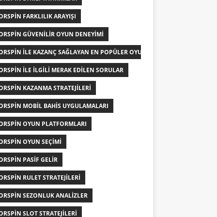
ORSPIN FARKLILIK ARAYIŞI
ORSPIN GÜVENILIR OYUN DENEYIMI
ORSPIN ILE KAZANÇ SAĞLAYAN EN POPÜLER OYUNLAR
ORSPIN ILE İLGILI MERAK EDILEN SORULAR
ORSPIN KAZANMA STRATEJILERI
ORSPIN MOBIL BAHIS UYGULAMALARI
ORSPIN OYUN PLATFORMLARI
ORSPIN OYUN SEÇIMI
ORSPIN PASIF GELIR
ORSPIN RULET STRATEJILERI
ORSPIN SEZONLUK ANALIZLER
ORSPIN SLOT STRATEJILERI