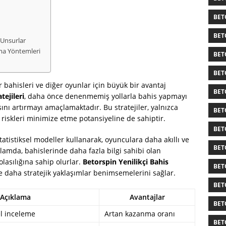
BET
BET
 Unsurlar
rma Yöntemleri
BET
BET
 bahisleri ve diğer oyunlar için büyük bir avantaj
BET
tejileri
, daha önce denenmemiş yollarla bahis yapmayı
ı artırmayı amaçlamaktadır. Bu stratejiler, yalnızca
BET
riskleri minimize etme potansiyeline de sahiptir.
BET
istatistiksel modeller kullanarak, oyunculara daha akıllı ve
BET
ğlamda, bahislerinde daha fazla bilgi sahibi olan
lasılığına sahip olurlar.
Betorspin Yenilikçi Bahis
BET
de daha stratejik yaklaşımlar benimsemelerini sağlar.
BET
Açıklama
Avantajlar
BET
sel inceleme
Artan kazanma oranı
BET