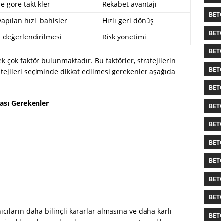
ne göre taktikler
Rekabet avantajı
BET
apılan hızlı bahisler
Hızlı geri dönüş
BET
ı değerlendirilmesi
Risk yönetimi
BET
 çok faktör bulunmaktadır. Bu faktörler, stratejilerin
BET
atejileri seçiminde dikkat edilmesi gerekenler aşağıda
BET
ması Gerekenler
BET
BET
BET
BET
BET
BET
nıcıların daha bilinçli kararlar almasına ve daha karlı
BET