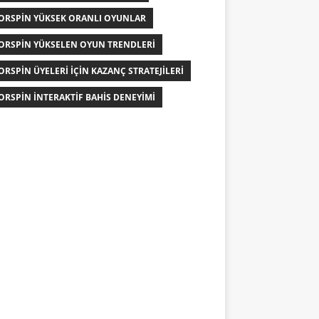
ORSPIN YÜKSEK ORANLI OYUNLAR
ORSPIN YÜKSELEN OYUN TRENDLERI
ORSPIN ÜYELERI İÇIN KAZANÇ STRATEJILERI
ORSPIN İNTERAKTIF BAHIS DENEYIMI