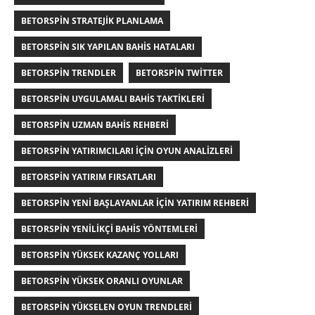
BETORSPIN STRATEJIK PLANLAMA
BETORSPIN SIK YAPILAN BAHIS HATALARI
BETORSPIN TRENDLER
BETORSPIN TWITTER
BETORSPIN UYGULAMALI BAHIS TAKTIKLERI
BETORSPIN UZMAN BAHIS REHBERI
BETORSPIN YATIRIMCILARI IÇIN OYUN ANALIZLERI
BETORSPIN YATIRIM FIRSATLARI
BETORSPIN YENI BAŞLAYANLAR IÇIN YATIRIM REHBERI
BETORSPIN YENILIKÇI BAHIS YÖNTEMLERI
BETORSPIN YÜKSEK KAZANÇ YOLLARI
BETORSPIN YÜKSEK ORANLI OYUNLAR
BETORSPIN YÜKSELEN OYUN TRENDLERI