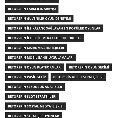
BETORSPIN FARKLILIK ARAYIŞI
BETORSPIN GÜVENILIR OYUN DENEYIMI
BETORSPIN ILE KAZANÇ SAĞLAYAN EN POPÜLER OYUNLAR
BETORSPIN ILE İLGILI MERAK EDILEN SORULAR
BETORSPIN KAZANMA STRATEJILERI
BETORSPIN MOBIL BAHIS UYGULAMALARI
BETORSPIN OYUN PLATFORMLARI
BETORSPIN OYUN SEÇIMI
BETORSPIN PASIF GELIR
BETORSPIN RULET STRATEJILERI
BETORSPIN SEZONLUK ANALIZLER
BETORSPIN SLOT STRATEJILERI
BETORSPIN SOSYAL MEDYA İLIŞKISI
BETORSPIN STRATEJIK OYUNLAR