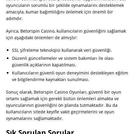
oyuncuların sorumlu bir şekilde oynamalarını desteklemek
amacıyla, kumar bağımlılığını önlemek için önemli bir
adımdır.
Ayrıca, Betorspin Casino, kullanıcıların güvenliğini sağlamak
için aşağıdaki önlemleri de almıştır:
SSL şifreleme teknolojisi kullanarak veri güvenliği.
Düzenli güncellemeler ve sistem bakımları ile olası
güvenlik açıklarının kapatılması.
Kullanıcıların güvenli oyun deneyimini destekleyen eğitim
ve bilgilendirme kaynakları sunulması.
Sonuç olarak, Betorspin Casino Oyunları, güvenli bir oyun
ortamı sağlamak için gerekli bütün önlemleri almakta ve
oyuncularının güvenliğini ön planda tutmaktadır. Bu da
kullanıcıların sitede keyifle vakit geçirmelerini ve oyun
oynamalarını sağlamaktadır.
Sık Sorulan Sorular