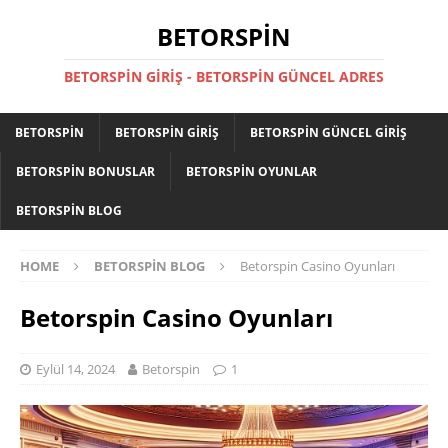
BETORSPIN
BETORSPIN GIRIŞ - BETORSPIN GÜNCEL ADRES
BETORSPIN
BETORSPIN GIRIŞ
BETORSPIN GÜNCEL GIRIŞ
BETORSPIN BONUSLAR
BETORSPIN OYUNLAR
BETORSPIN BLOG
HOME
BETORSPIN BLOG
Betorspin Casino Oyunları
Betorspin Casino Oyunları
Eylül 14, 2024
Betorspin
1