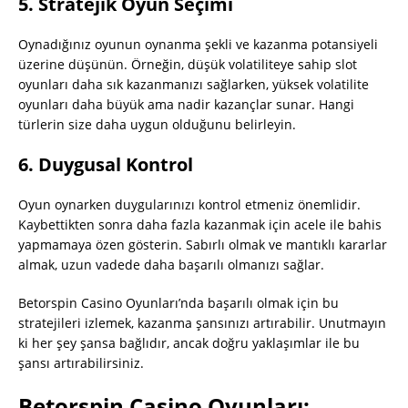
5. Stratejik Oyun Seçimi
Oynadığınız oyunun oynanma şekli ve kazanma potansiyeli
üzerine düşünün. Örneğin, düşük volatiliteye sahip slot
oyunları daha sık kazanmanızı sağlarken, yüksek volatilite
oyunları daha büyük ama nadir kazançlar sunar. Hangi
türlerin size daha uygun olduğunu belirleyin.
6. Duygusal Kontrol
Oyun oynarken duygularınızı kontrol etmeniz önemlidir.
Kaybettikten sonra daha fazla kazanmak için acele ile bahis
yapmamaya özen gösterin. Sabırlı olmak ve mantıklı kararlar
almak, uzun vadede daha başarılı olmanızı sağlar.
Betorspin Casino Oyunları’nda başarılı olmak için bu
stratejileri izlemek, kazanma şansınızı artırabilir. Unutmayın
ki her şey şansa bağlıdır, ancak doğru yaklaşımlar ile bu
şansı artırabilirsiniz.
Betorspin Casino Oyunları: