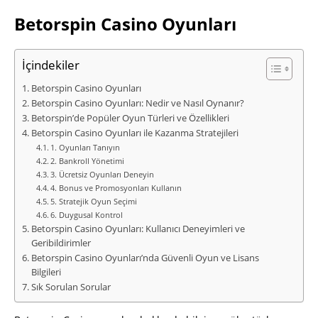
Betorspin Casino Oyunları
İçindekiler
Betorspin Casino Oyunları
Betorspin Casino Oyunları: Nedir ve Nasıl Oynanır?
Betorspin’de Popüler Oyun Türleri ve Özellikleri
Betorspin Casino Oyunları ile Kazanma Stratejileri
1. Oyunları Tanıyın
2. Bankroll Yönetimi
3. Ücretsiz Oyunları Deneyin
4. Bonus ve Promosyonları Kullanın
5. Stratejik Oyun Seçimi
6. Duygusal Kontrol
Betorspin Casino Oyunları: Kullanıcı Deneyimleri ve
Geribildirimler
Betorspin Casino Oyunları’nda Güvenli Oyun ve Lisans
Bilgileri
Sık Sorulan Sorular