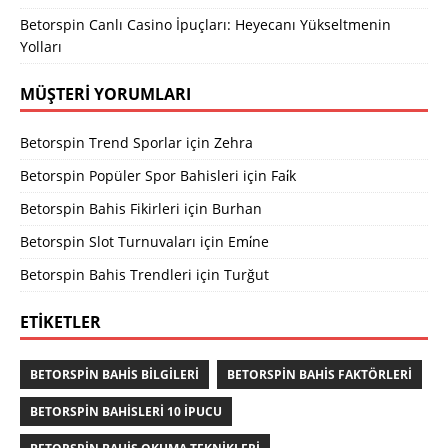
Betorspin Canlı Casino İpuçları: Heyecanı Yükseltmenin
Yolları
MÜŞTERI YORUMLARI
Betorspin Trend Sporlar
için
Zehra
Betorspin Popüler Spor Bahisleri
için
Fai̇k
Betorspin Bahis Fikirleri
için
Burhan
Betorspin Slot Turnuvaları
için
Emi̇ne
Betorspin Bahis Trendleri
için
Turğut
ETIKETLER
BETORSPIN BAHIS BILGILERI
BETORSPIN BAHIS FAKTÖRLERI
BETORSPIN BAHISLERI 10 İPUCU