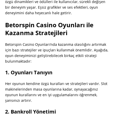
özgü dinamikleri ve ödülleri ile kullanıcılar, sürekli değişen
bir deneyim yaşar. Eşsiz grafikler ve ses efektleri, oyun
deneyimini daha heyecanlı hale getirir.
Betorspin Casino Oyunları ile
Kazanma Stratejileri
Betorspin Casino Oyunları’nda kazanma olasılığını artırmak
için bazı stratejiler ve ipuçları kullanmak önemlidir. Aşağıda,
oyun deneyiminizi geliştirebilecek birkaç etkili strateji
bulunmaktadır:
1. Oyunları Tanıyın
Her oyunun kendine özgü kuralları ve stratejileri vardır. Slot
makinelerinden masa oyunlarına kadar, oynayacağınız
oyunun kurallarını ve en iyi uygulamalarını öğrenmek,
şansınızı artırır.
2. Bankroll Yönetimi