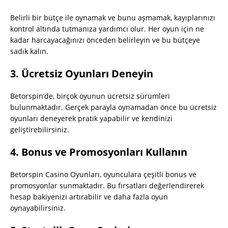
Belirli bir bütçe ile oynamak ve bunu aşmamak, kayıplarınızı
kontrol altında tutmanıza yardımcı olur. Her oyun için ne
kadar harcayacağınızı önceden belirleyin ve bu bütçeye
sadık kalın.
3. Ücretsiz Oyunları Deneyin
Betorspin’de, birçok oyunun ücretsiz sürümleri
bulunmaktadır. Gerçek parayla oynamadan önce bu ücretsiz
oyunları deneyerek pratik yapabilir ve kendinizi
geliştirebilirsiniz.
4. Bonus ve Promosyonları Kullanın
Betorspin Casino Oyunları, oyunculara çeşitli bonus ve
promosyonlar sunmaktadır. Bu fırsatları değerlendirerek
hesap bakiyenizi artırabilir ve daha fazla oyun
oynayabilirsiniz.