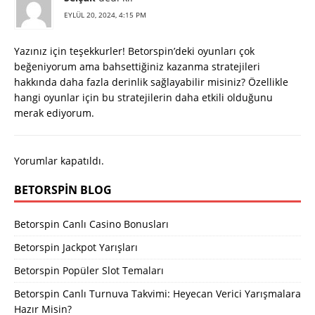
EYLÜL 20, 2024, 4:15 PM
Yazınız için teşekkurler! Betorspin’deki oyunları çok
beğeniyorum ama bahsettiğiniz kazanma stratejileri
hakkında daha fazla derinlik sağlayabilir misiniz? Özellikle
hangi oyunlar için bu stratejilerin daha etkili olduğunu
merak ediyorum.
Yorumlar kapatıldı.
BETORSPIN BLOG
Betorspin Canlı Casino Bonusları
Betorspin Jackpot Yarışları
Betorspin Popüler Slot Temaları
Betorspin Canlı Turnuva Takvimi: Heyecan Verici Yarışmalara
Hazır Misin?